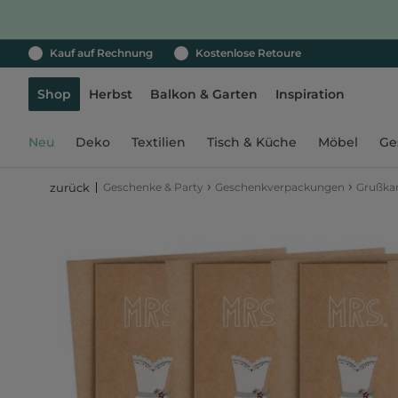
Kauf auf Rechnung
Kostenlose Retoure
Shop
Herbst
Balkon & Garten
Inspiration
Neu
Deko
Textilien
Tisch & Küche
Möbel
Ge
›
›
Geschenke & Party
Geschenkverpackungen
Grußka
zurück