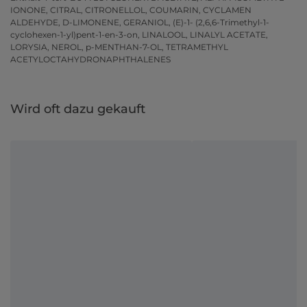
IONONE, CITRAL, CITRONELLOL, COUMARIN, CYCLAMEN
ALDEHYDE, D-LIMONENE, GERANIOL, (E)-1- (2,6,6-Trimethyl-1-
cyclohexen-1-yl)pent-1-en-3-on, LINALOOL, LINALYL ACETATE,
LORYSIA, NEROL, p-MENTHAN-7-OL, TETRAMETHYL
ACETYLOCTAHYDRONAPHTHALENES
Wird oft dazu gekauft