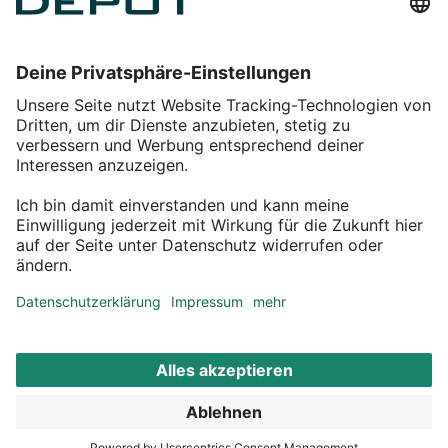
Einkaufen
Service
Über DEPOT
Kontakt
myDEPOT Bonusprogramm
¹ Zu den
Aktionsbedingungen
*Alle Preise inkl. MwSt zzgl.
Versandkosten
© 2011 – 2026