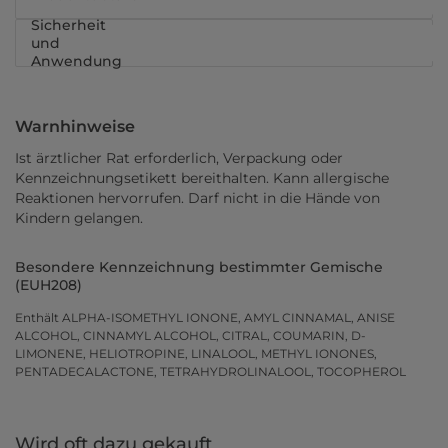
Sicherheit
und
Anwendung
Warnhinweise
Ist ärztlicher Rat erforderlich, Verpackung oder
Kennzeichnungsetikett bereithalten. Kann allergische
Reaktionen hervorrufen. Darf nicht in die Hände von
Kindern gelangen.
Besondere Kennzeichnung bestimmter Gemische
(EUH208)
Enthält ALPHA-ISOMETHYL IONONE, AMYL CINNAMAL, ANISE
ALCOHOL, CINNAMYL ALCOHOL, CITRAL, COUMARIN, D-
LIMONENE, HELIOTROPINE, LINALOOL, METHYL IONONES,
PENTADECALACTONE, TETRAHYDROLINALOOL, TOCOPHEROL
Wird oft dazu gekauft