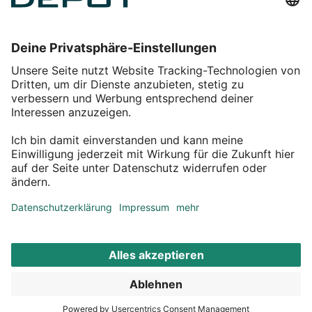
Einkaufen
Service
Über DEPOT
Kontakt
myDEPOT Bonusprogramm
¹ Zu den
Aktionsbedingungen
*Alle Preise inkl. MwSt zzgl.
Versandkosten
© 2011 – 2026