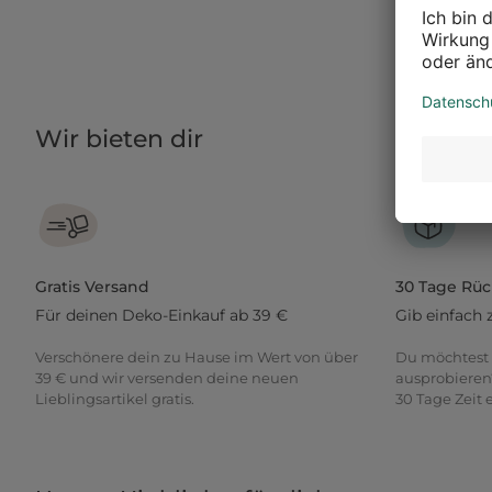
Wir bieten dir
Gratis Versand
30 Tage Rü
Für deinen Deko-Einkauf ab 39 €
Gib einfach 
Verschönere dein zu Hause im Wert von über
Du möchtest 
39 € und wir versenden deine neuen
ausprobieren
Lieblingsartikel gratis.
30 Tage Zeit