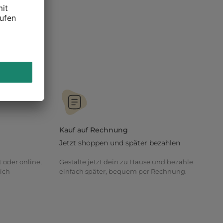
Kauf auf Rechnung
Jetzt shoppen und später bezahlen
t oder online,
Gestalte jetzt dein zu Hause und bezahle
ich
einfach später, bequem per Rechnung.