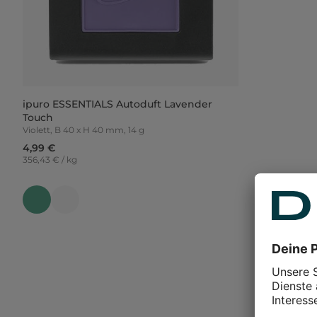
ipuro ESSENTIALS Autoduft Lavender
Touch
Violett, B 40 x H 40 mm, 14 g
4,99 €
356,43 € / kg