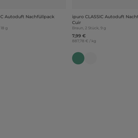
IC Autoduft Nachfüllpack
ipuro CLASSIC Autoduft Nach
Cuir
 18 g
Braun, 2 Stück, 9 g
7,99 €
887,78 € / kg