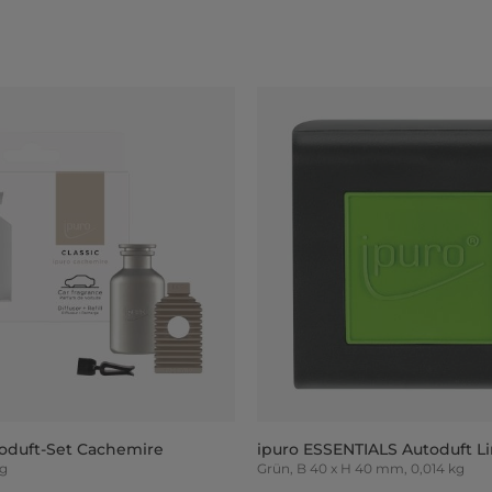
oduft-Set Cachemire
ipuro ESSENTIALS Autoduft L
 g
Grün, B 40 x H 40 mm, 0,014 kg