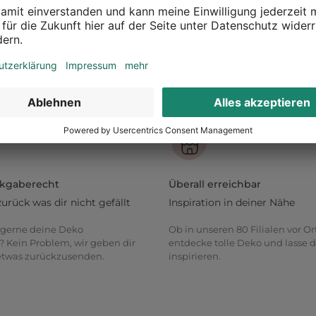
ckgaberecht
Überall erreichbar
zurück was dir nicht gefällt
Inspiration in deiner Nähe
gerne deine Deko
Ob in unseren 80 Filialen vor Or
? Kein Problem, wir geben dir
entdecke tolle Deko und lasse d
 etwas zurückzusenden.
inspirieren.