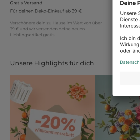
Gratis Versand
30 Tage Rü
Für deinen Deko-Einkauf ab 39 €
Gib einfach 
Verschönere dein zu Hause im Wert von über
Du möchtest 
39 € und wir versenden deine neuen
ausprobieren
Lieblingsartikel gratis.
30 Tage Zeit
Unsere Highlights für dich