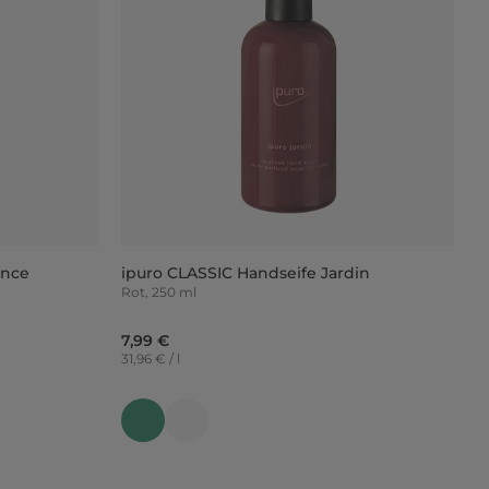
ance
ipuro CLASSIC Handseife Jardin
Rot, 250 ml
7,99 €
31,96 € / l