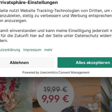
ckgaberecht
Überall erreichbar
zurück was dir nicht gefällt
Inspiration in deiner Nähe
gerne deine Deko
Ob in unseren 80 Filialen vor Or
? Kein Problem, wir geben dir
entdecke tolle Deko und lasse d
 etwas zurückzusenden.
inspirieren.