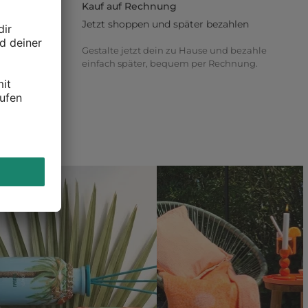
Kauf auf Rechnung
Jetzt shoppen und später bezahlen
t oder online,
Gestalte jetzt dein zu Hause und bezahle
ich
einfach später, bequem per Rechnung.