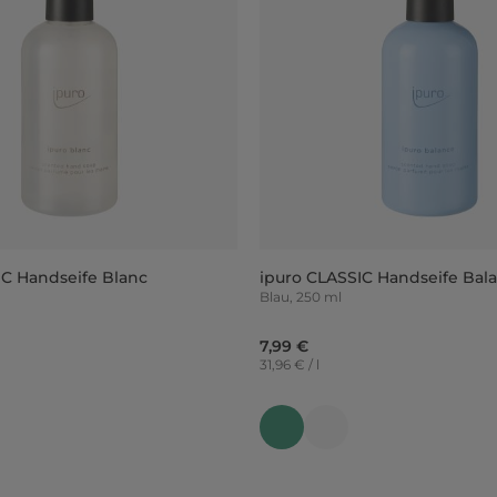
IC Handseife Blanc
ipuro CLASSIC Handseife Bal
Blau, 250 ml
7,99 €
31,96 € / l