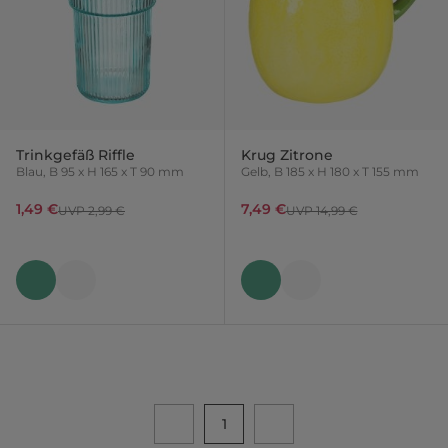
Trinkgefäß Riffle
Krug Zitrone
Blau, B 95 x H 165 x T 90 mm
Gelb, B 185 x H 180 x T 155 mm
1,49 €
7,49 €
UVP 2,99 €
UVP 14,99 €
1