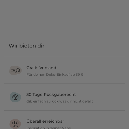
Wir bieten dir
Gratis Versand
Für deinen Deko-Einkauf ab 39 €
Verschönere dein zu Hause im Wert von über 39 € und wir
versenden deine neuen Lieblingsartikel gratis.
30 Tage Rückgaberecht
Gib einfach zurück was dir nicht gefällt
Du möchtest gerne deine Deko ausprobieren? Kein Problem, wir
geben dir 30 Tage Zeit etwas zurückzusenden.
Überall erreichbar
Inspiration in deiner Nähe