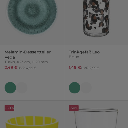
Melamin-Dessertteller
Trinkgefäß Leo
Veda
Braun
Türkis, ⌀ 23 cm, H 20 mm
2,49 €
1,49 €
UVP 4,99 €
UVP 2,99 €
-50%
-50%