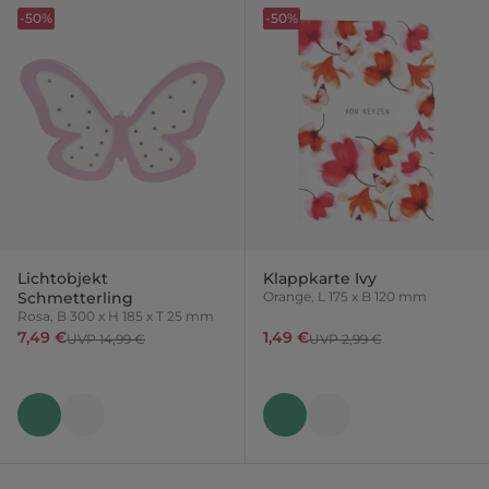
-50%
-50%
Lichtobjekt
Klappkarte Ivy
Schmetterling
Orange, L 175 x B 120 mm
Rosa, B 300 x H 185 x T 25 mm
7,49 €
1,49 €
UVP 14,99 €
UVP 2,99 €