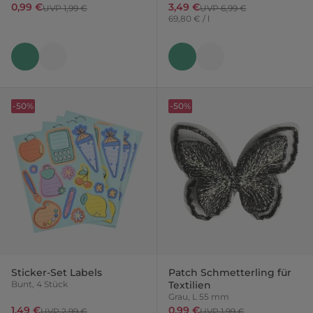
0,99 €
3,49 €
UVP 1,99 €
UVP 6,99 €
69,80 € / l
-50%
-50%
Sticker-Set Labels
Patch Schmetterling für
Bunt, 4 Stück
Textilien
Grau, L 55 mm
1,49 €
0,99 €
UVP 2,99 €
UVP 1,99 €