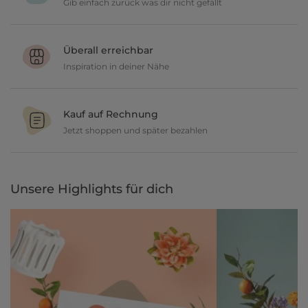
Gib einfach zurück was dir nicht gefällt
Du möchtest gerne deine Deko ausprobieren? Kein Problem, wir
geben dir 30 Tage Zeit etwas zurückzusenden.
Überall erreichbar
Inspiration in deiner Nähe
Ob in unseren 80 Filialen vor Ort oder online, entdecke tolle Deko
und lasse dich inspirieren.
Kauf auf Rechnung
Jetzt shoppen und später bezahlen
Gestalte jetzt dein zu Hause und bezahle einfach später, bequem
per Rechnung.
Unsere Highlights für dich