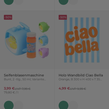
-50%
-50%
Seifenblasenmaschine
Holz-Wandbild Ciao Bella
Bunt, 2 -tlg., 50 ml, Variante
Orange, B 300 x H 400 x T 35
nicht frei wählbar
mm
3,99 €
4,99 €
UVP 7,99 €
UVP 9,99 €
79,80 € / l