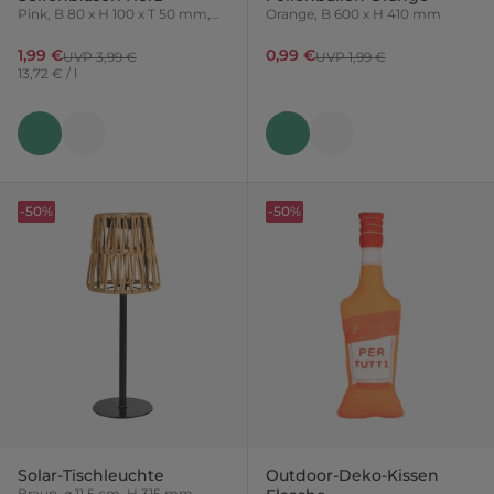
Pink, B 80 x H 100 x T 50 mm,
Orange, B 600 x H 410 mm
145 ml
1,99 €
0,99 €
UVP 3,99 €
UVP 1,99 €
13,72 € / l
-50%
-50%
Solar-Tischleuchte
Outdoor-Deko-Kissen
Braun, ⌀ 11.5 cm, H 315 mm