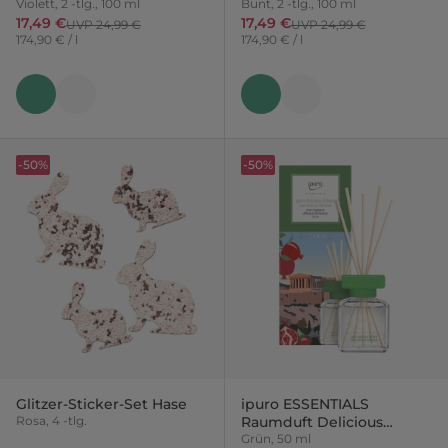
Mexico
Violett, 2 -tlg., 100 ml
Santorini
Bunt, 2 -tlg., 100 ml
17,49 €
17,49 €
UVP 24,99 €
UVP 24,99 €
174,90 € / l
174,90 € / l
-50%
-50%
Glitzer-Sticker-Set Hase
ipuro ESSENTIALS
Rosa, 4 -tlg.
Raumduft Delicious
Athens
Grün, 50 ml