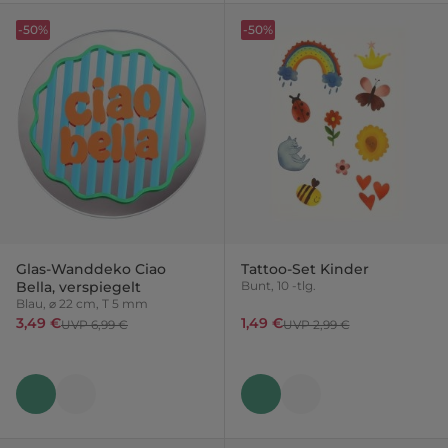
-50%
-50%
Glas-Wanddeko Ciao
Tattoo-Set Kinder
Bella, verspiegelt
Bunt, 10 -tlg.
Blau, ⌀ 22 cm, T 5 mm
3,49 €
1,49 €
UVP 6,99 €
UVP 2,99 €