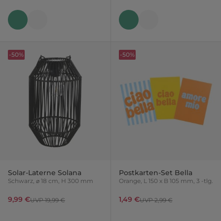
-50%
-50%
Solar-Laterne Solana
Postkarten-Set Bella
Schwarz, ⌀ 18 cm, H 300 mm
Orange, L 150 x B 105 mm, 3 -tlg.
9,99 €
1,49 €
UVP 19,99 €
UVP 2,99 €