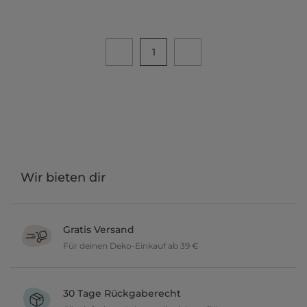
1
Wir bieten dir
Gratis Versand
Für deinen Deko-Einkauf ab 39 €
Verschönere dein zu Hause im Wert von über 39 € und wir
versenden deine neuen Lieblingsartikel gratis.
30 Tage Rückgaberecht