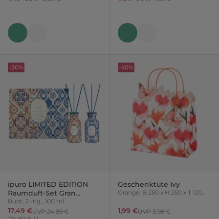
-30%
-50%
ipuro LIMITED EDITION
Geschenktüte Ivy
Raumduft-Set Gran
Orange, B 250 x H 250 x T 120
mm
Canaria & Mykonos
Bunt, 2 -tlg., 100 ml
17,49 €
1,99 €
UVP 24,99 €
UVP 3,99 €
174,90 € / l