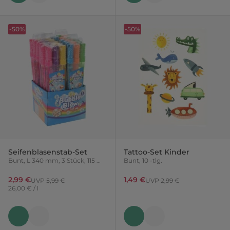
-50%
-50%
Seifenblasenstab-Set
Tattoo-Set Kinder
Bunt, L 340 mm, 3 Stück, 115 ml,
Bunt, 10 -tlg.
Variante nicht frei wählbar
2,99 €
1,49 €
UVP 5,99 €
UVP 2,99 €
26,00 € / l