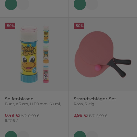
-50%
-50%
Seifenblasen
Strandschläger-Set
Bunt, ⌀ 3 cm, H 110 mm, 60 ml,
Rosa, 3 -tlg.
Variante nicht frei wählbar
0,49 €
2,99 €
UVP 0,99 €
UVP 5,99 €
8,17 € / l