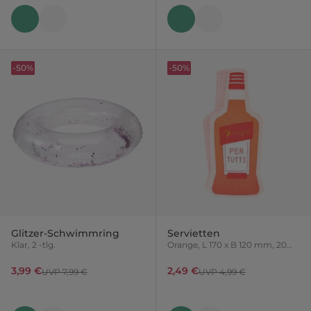
-50%
-50%
Glitzer-Schwimmring
Servietten
Klar, 2 -tlg.
Orange, L 170 x B 120 mm, 20
Stück
3,99 €
2,49 €
UVP 7,99 €
UVP 4,99 €