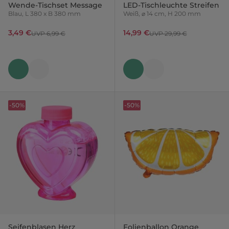
Wende-Tischset Message
LED-Tischleuchte Streifen
Blau, L 380 x B 380 mm
Weiß, ⌀ 14 cm, H 200 mm
3,49 €
14,99 €
UVP 6,99 €
UVP 29,99 €
-50%
-50%
Seifenblasen Herz
Folienballon Orange