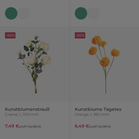
-50%
-50%
Kunstblumenstrauß
Kunstblume Tagetes
Creme, L 700 mm
Orange, L 950 mm
7,49 €
6,49 €
UVP 14,99 €
UVP 12,99 €