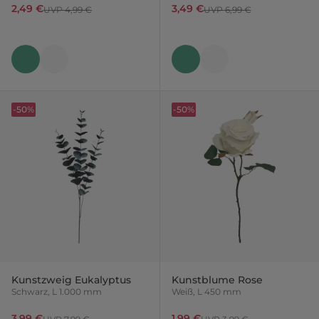
2,49 €
3,49 €
UVP 4,99 €
UVP 6,99 €
-50%
-50%
Kunstzweig Eukalyptus
Kunstblume Rose
Schwarz, L 1.000 mm
Weiß, L 450 mm
3,99 €
1,99 €