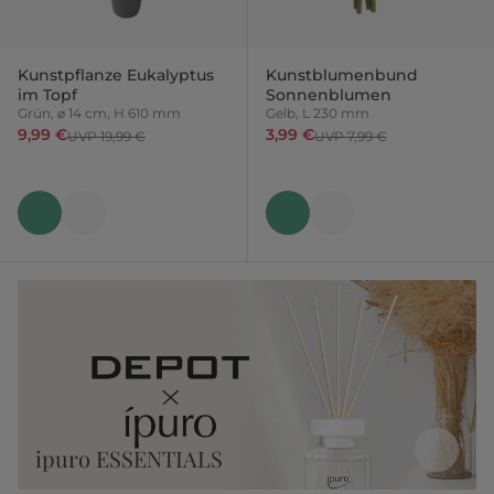
Kunstpflanze Eukalyptus
Kunstblumenbund
im Topf
Sonnenblumen
Grün, ⌀ 14 cm, H 610 mm
Gelb, L 230 mm
9,99 €
3,99 €
UVP 19,99 €
UVP 7,99 €
ipuro ESSENTIALS