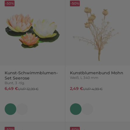
-50%
-50%
Kunst-Schwimmblumen-
Kunstblumenbund Mohn
Set Seerose
Weiß, L 340 mm
Bunt, 3 -tlg.
6,49 €
2,49 €
UVP 12,99 €
UVP 4,99 €
-50%
-50%