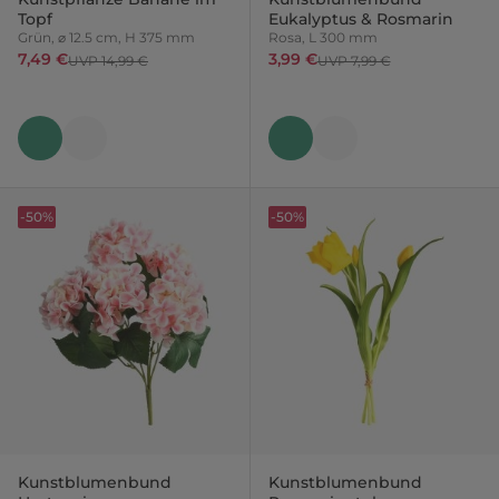
Topf
Eukalyptus & Rosmarin
Grün, ⌀ 12.5 cm, H 375 mm
Rosa, L 300 mm
7,49 €
3,99 €
UVP 14,99 €
UVP 7,99 €
-50%
-50%
Kunstblumenbund
Kunstblumenbund