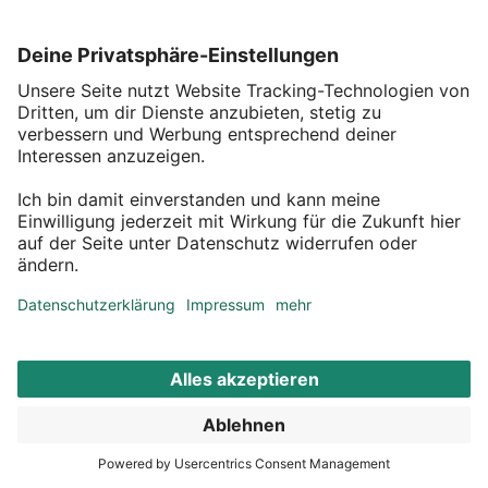
Stilvolle Kunstblumen – zeitlose Eleganz
für dein Zuhause
Künstliche Blumen sind die perfekte Wahl, um deine Wohnräume
das
ganze Jahr über
mit lebendiger Blumen-Deko zu verschönern. Ob du
die Atmosphäre mit weißen Kunstblumen aufhellen möchtest oder
einen beeindruckenden Akzent mit langstieligen Kunstblumen für
Bodenvasen setzen willst – die Vielseitigkeit dieser
Dekorationselemente macht sie zu einem
echten Highlight
. Dank
ihrer hochwertigen Optik, die oft wie echt wirkt, behalten die Blüten
und Blätter dauerhaft ihre Schönheit, ohne zu verwelken oder unter
schlechten Lichtverhältnissen zu leiden.
Von eleganten
Hortensien
über klassische
Orchideen
bis hin zu
angesagtem
Kunst-Pampasgras
– die Auswahl an Kunstblumen
ermöglicht dir unendlich viele kreative Gestaltungsmöglichkeiten,
unabhängig von Jahreszeit und Standort.
Wie kann ich mit Kunstblumen meine
Wohnräume dekorieren?
Mit der richtigen Kunstblumen-Deko kannst du jeden Wohnraum in