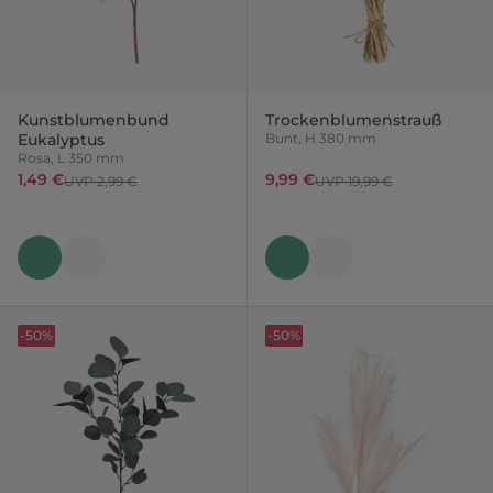
Kunstblumenbund
Trockenblumenstrauß
Eukalyptus
Bunt, H 380 mm
Rosa, L 350 mm
1,49 €
9,99 €
UVP 2,99 €
UVP 19,99 €
-50%
-50%