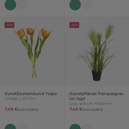
-50%
-50%
Kunstblumenbund Tulpe
Kunstpflanze Pampasgras
Orange, L 410 mm
im Topf
Grün, ⌀ 15 cm, H 550 mm
7,49 €
7,49 €
UVP 14,99 €
UVP 14,99 €