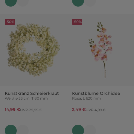
-50%
-50%
Kunstkranz Schleierkraut
Kunstblume Orchidee
Weiß, ⌀ 33 cm, T 80 mm
Rosa, L 620 mm
14,99 €
2,49 €
UVP 29,99 €
UVP 4,99 €