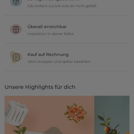
Gib einfach zurück was dir nicht gefällt
Du möchtest gerne deine Deko ausprobieren? Kein Problem, wir
geben dir 30 Tage Zeit etwas zurückzusenden.
Überall erreichbar
Inspiration in deiner Nähe
Ob in unseren 80 Filialen vor Ort oder online, entdecke tolle Deko
und lasse dich inspirieren.
Kauf auf Rechnung
Jetzt shoppen und später bezahlen
Gestalte jetzt dein zu Hause und bezahle einfach später, bequem
per Rechnung.
Unsere Highlights für dich