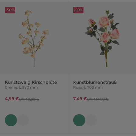
-50%
-50%
Kunstzweig Kirschblüte
Kunstblumenstrauß
Creme, L 980 mm
Rosa, L 700 mm
4,99 €
7,49 €
UVP 9,99 €
UVP 14,99 €