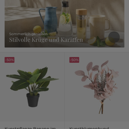
Sommerlich genießen
Stilvolle Krüge und Karaffen
-50%
-50%
Kunstpflanze Banane im
Kunstblumenbund