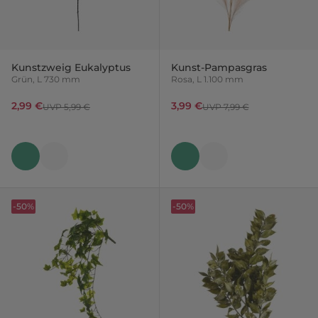
Kunstzweig Eukalyptus
Kunst-Pampasgras
Grün, L 730 mm
Rosa, L 1.100 mm
2,99 €
3,99 €
UVP 5,99 €
UVP 7,99 €
-50%
-50%