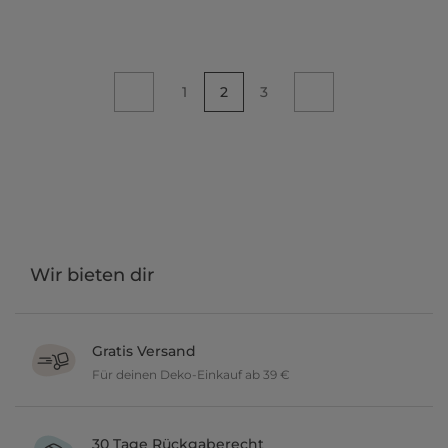
1
2
3
Wir bieten dir
Gratis Versand
Für deinen Deko-Einkauf ab 39 €
Verschönere dein zu Hause im Wert von über 39 € und wir
versenden deine neuen Lieblingsartikel gratis.
30 Tage Rückgaberecht