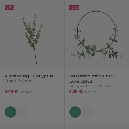
-50%
-50%
Kunstzweig Eukalyptus
Metallring mit Kunst-
Grün, L 740 mm
Eukalyptus
Grün, ⌀ 28 cm, T 20 mm
2,49 €
3,99 €
UVP 4,99 €
UVP 7,99 €