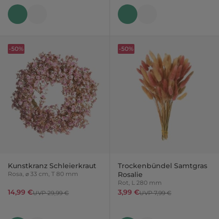
-50%
-50%
Kunstkranz Schleierkraut
Trockenbündel Samtgras
Rosa, ⌀ 33 cm, T 80 mm
Rosalie
Rot, L 280 mm
14,99 €
3,99 €
UVP 29,99 €
UVP 7,99 €