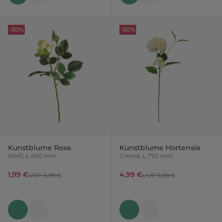
-50%
-50%
Kunstblume Rose
Kunstblume Hortensie
Weiß, L 450 mm
Creme, L 770 mm
1,99 €
4,99 €
UVP 3,99 €
UVP 9,99 €