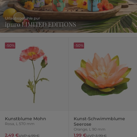
Urlaubsgefühle pur
ipuro LIMITED EDITIONS
-50%
-50%
Kunstblume Mohn
Kunst-Schwimmblume
Rosa, L 570 mm
Seerose
Orange, L 90 mm
2,49 €
1,99 €
UVP 4,99 €
UVP 3,99 €