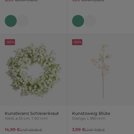
UVP 7,99 €
UVP 3,99 €
-50%
-50%
Kunstkranz Schleierkraut
Kunstzweig Blüte
Weiß, ⌀ 33 cm, T 80 mm
Orange, L 990 mm
14,99 €
3,99 €
UVP 29,99 €
UVP 7,99 €