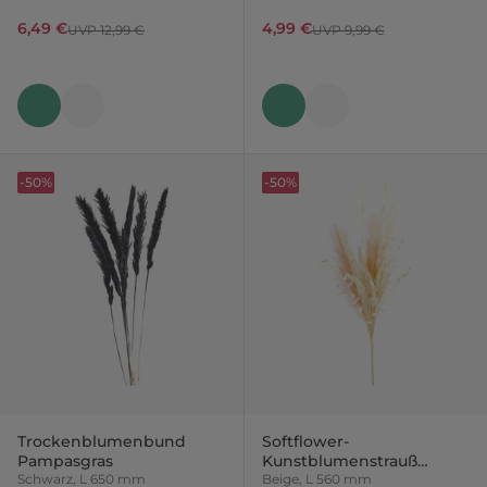
6,49 €
4,99 €
UVP 12,99 €
UVP 9,99 €
-50%
-50%
Trockenblumenbund
Softflower-
Pampasgras
Kunstblumenstrauß
Schwarz, L 650 mm
Bouquet
Beige, L 560 mm