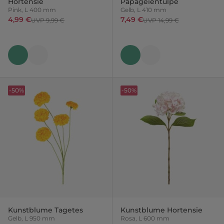
Hortensie
Papageientulpe
Pink, L 400 mm
Gelb, L 410 mm
4,99 €
7,49 €
UVP 9,99 €
UVP 14,99 €
-50%
-50%
Kunstblume Tagetes
Kunstblume Hortensie
Gelb, L 950 mm
Rosa, L 600 mm