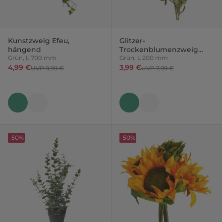
Kunstzweig Efeu,
Glitzer-
hängend
Trockenblumenzweig
Grün, L 700 mm
Ruscus
Grün, L 200 mm
4,99 €
3,99 €
UVP 9,99 €
UVP 7,99 €
-50%
-50%