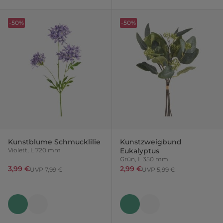
-50%
-50%
Kunstblume Schmucklilie
Kunstzweigbund
Violett, L 720 mm
Eukalyptus
Grün, L 350 mm
3,99 €
2,99 €
UVP 7,99 €
UVP 5,99 €