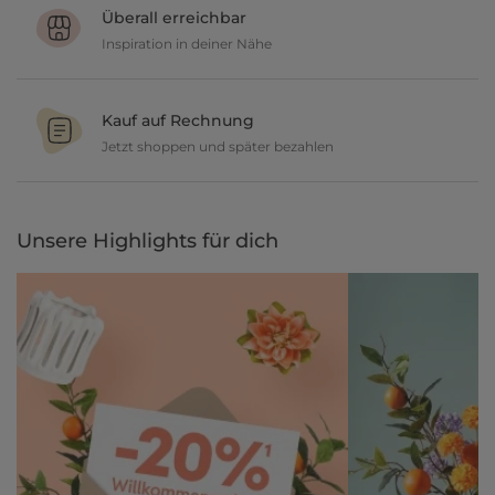
geben dir 30 Tage Zeit etwas zurückzusenden.
Überall erreichbar
Inspiration in deiner Nähe
Ob in unseren 80 Filialen vor Ort oder online, entdecke tolle Deko
und lasse dich inspirieren.
Kauf auf Rechnung
Jetzt shoppen und später bezahlen
Gestalte jetzt dein zu Hause und bezahle einfach später, bequem
per Rechnung.
Unsere Highlights für dich