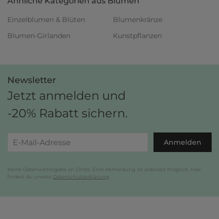
Ähnliche Kategorien aus Blumen
Einzelblumen & Blüten
Blumenkränze
Blumen-Girlanden
Kunstpflanzen
Newsletter
Jetzt anmelden und
-20% Rabatt sichern.
Anmelden
Keine Datenweitergabe an Dritte. Eine Abmeldung ist jederzeit möglich. Hier
findest du unsere
Datenschutzerklärung
.