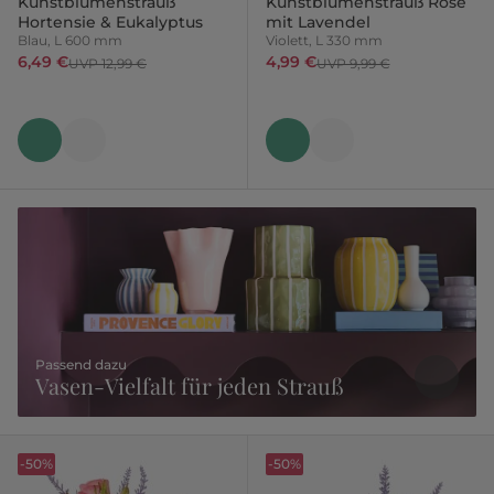
Kunstblumenstrauß
Kunstblumenstrauß Rose
Hortensie & Eukalyptus
mit Lavendel
Blau, L 600 mm
Violett, L 330 mm
6,49 €
4,99 €
UVP 12,99 €
UVP 9,99 €
Passend dazu
Vasen-Vielfalt für jeden Strauß
-50%
-50%