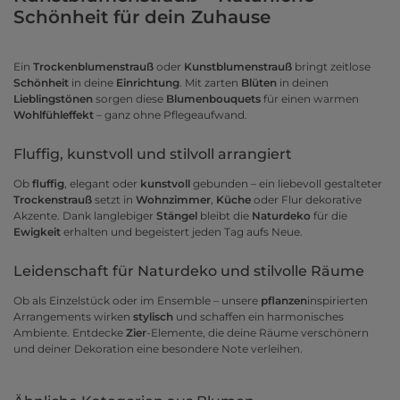
Schönheit für dein Zuhause
Ein
Trockenblumenstrauß
oder
Kunstblumenstrauß
bringt zeitlose
Schönheit
in deine
Einrichtung
. Mit zarten
Blüten
in deinen
Lieblingstönen
sorgen diese
Blumenbouquets
für einen warmen
Wohlfühleffekt
– ganz ohne Pflegeaufwand.
Fluffig, kunstvoll und stilvoll arrangiert
Ob
fluffig
, elegant oder
kunstvoll
gebunden – ein liebevoll gestalteter
Trockenstrauß
setzt in
Wohnzimmer
,
Küche
oder Flur dekorative
Akzente. Dank langlebiger
Stängel
bleibt die
Naturdeko
für die
Ewigkeit
erhalten und begeistert jeden Tag aufs Neue.
Leidenschaft für Naturdeko und stilvolle Räume
Ob als Einzelstück oder im Ensemble – unsere
pflanzen
inspirierten
Arrangements wirken
stylisch
und schaffen ein harmonisches
Ambiente. Entdecke
Zier
-Elemente, die deine Räume verschönern
und deiner Dekoration eine besondere Note verleihen.