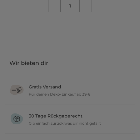
1
Wir bieten dir
Gratis Versand
Für deinen Deko-Einkauf ab 39 €
Verschönere dein zu Hause im Wert von über 39 € und wir
versenden deine neuen Lieblingsartikel gratis.
30 Tage Rückgaberecht
Gib einfach zurück was dir nicht gefällt
Du möchtest gerne deine Deko ausprobieren? Kein Problem, wir