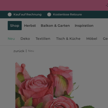
-
Kauf auf Rechnung
Kostenlose Retoure
Shop
Herbst
Balkon & Garten
Inspiration
Neu
Deko
Textilien
Tisch & Küche
Möbel
Ge
Neu
zurück