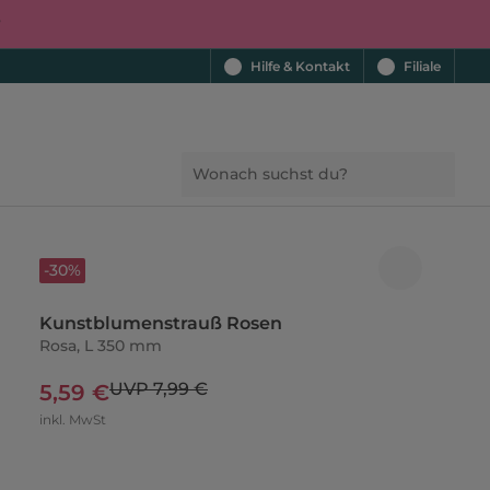
r
Hilfe & Kontakt
Filiale
-30%
Kunstblumenstrauß Rosen
Rosa, L 350 mm
UVP 7,99 €
5,59 €
inkl. MwSt