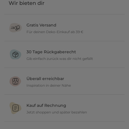
Wir bieten dir
Gratis Versand
Für deinen Deko-Einkauf ab 39 €
Verschönere dein zu Hause im Wert von über 39 € und wir
versenden deine neuen Lieblingsartikel gratis.
30 Tage Rückgaberecht
Gib einfach zurück was dir nicht gefällt
Du möchtest gerne deine Deko ausprobieren? Kein Problem, wir
geben dir 30 Tage Zeit etwas zurückzusenden.
Überall erreichbar
Inspiration in deiner Nähe
Ob in unseren 80 Filialen vor Ort oder online, entdecke tolle Deko
und lasse dich inspirieren.
Kauf auf Rechnung
Jetzt shoppen und später bezahlen
Gestalte jetzt dein zu Hause und bezahle einfach später, bequem
per Rechnung.