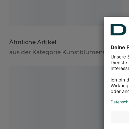
Ähnliche Artikel
aus der Kategorie Kunstblumensträuße