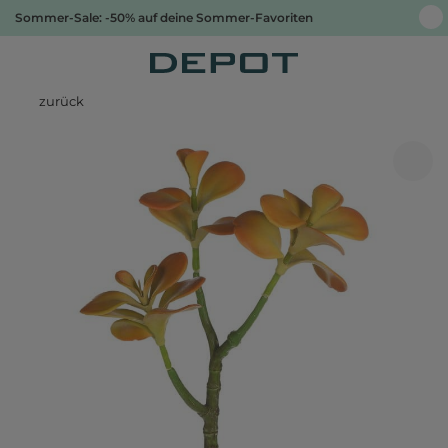
Sommer-Sale: -50% auf deine Sommer-Favoriten
zurück