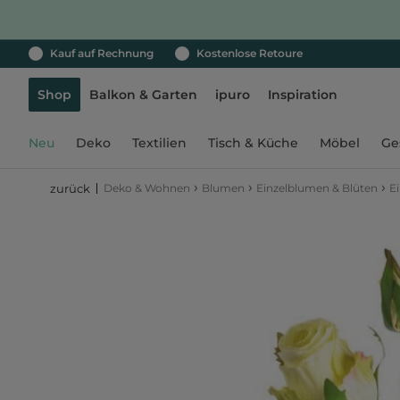
Kauf auf Rechnung
Kostenlose Retoure
Shop
Balkon & Garten
ipuro
Inspiration
Neu
Deko
Textilien
Tisch & Küche
Möbel
Ge
›
›
›
Deko & Wohnen
Blumen
Einzelblumen & Blüten
E
zurück