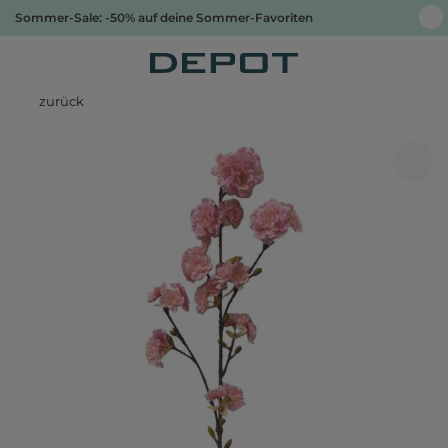
Sommer-Sale: -50% auf deine Sommer-Favoriten
zurück