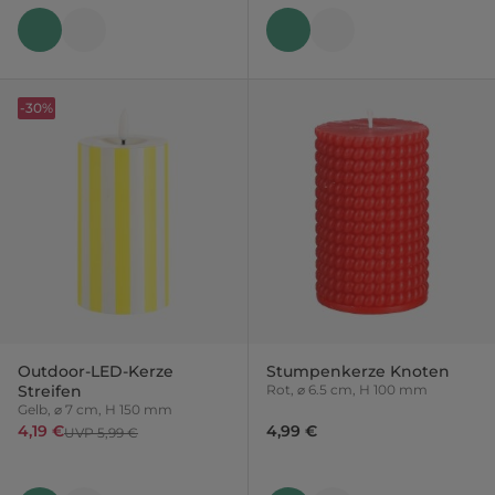
-30%
Outdoor-LED-Kerze
Stumpenkerze Knoten
Streifen
Rot, ⌀ 6.5 cm, H 100 mm
Gelb, ⌀ 7 cm, H 150 mm
4,19 €
4,99 €
UVP 5,99 €