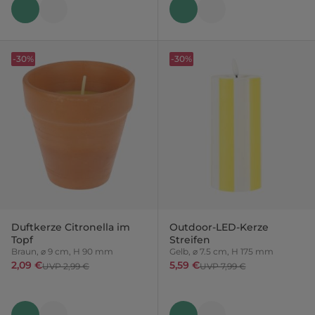
-30%
-30%
Duftkerze Citronella im
Outdoor-LED-Kerze
Topf
Streifen
Braun, ⌀ 9 cm, H 90 mm
Gelb, ⌀ 7.5 cm, H 175 mm
2,09 €
5,59 €
UVP 2,99 €
UVP 7,99 €