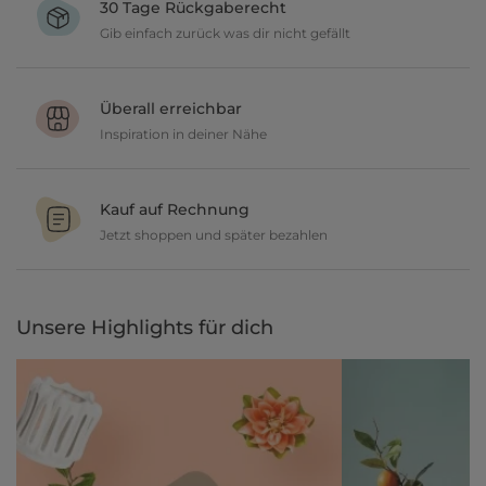
30 Tage Rückgaberecht
Gib einfach zurück was dir nicht gefällt
Du möchtest gerne deine Deko ausprobieren? Kein Problem, wir
geben dir 30 Tage Zeit etwas zurückzusenden.
Überall erreichbar
Inspiration in deiner Nähe
Ob in unseren 80 Filialen vor Ort oder online, entdecke tolle Deko
und lasse dich inspirieren.
Kauf auf Rechnung
Jetzt shoppen und später bezahlen
Gestalte jetzt dein zu Hause und bezahle einfach später, bequem
per Rechnung.
Unsere Highlights für dich