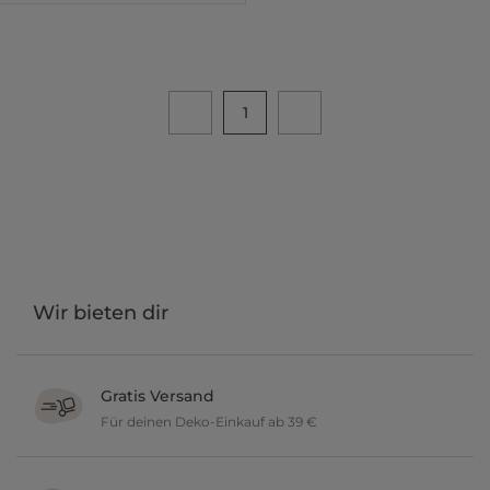
1
Wir bieten dir
Gratis Versand
Für deinen Deko-Einkauf ab 39 €
Verschönere dein zu Hause im Wert von über 39 € und wir
versenden deine neuen Lieblingsartikel gratis.