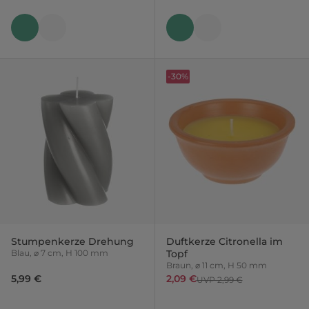
-30%
Stumpenkerze Drehung
Duftkerze Citronella im
Blau, ⌀ 7 cm, H 100 mm
Topf
Braun, ⌀ 11 cm, H 50 mm
5,99 €
2,09 €
UVP 2,99 €