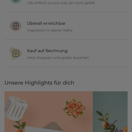
Gib einfach zurück was dir nicht gefällt
Du möchtest gerne deine Deko ausprobieren? Kein Problem, wir
geben dir 30 Tage Zeit etwas zurückzusenden.
Überall erreichbar
Inspiration in deiner Nähe
Ob in unseren 80 Filialen vor Ort oder online, entdecke tolle Deko
und lasse dich inspirieren.
Kauf auf Rechnung
Jetzt shoppen und später bezahlen
Gestalte jetzt dein zu Hause und bezahle einfach später, bequem
per Rechnung.
Unsere Highlights für dich