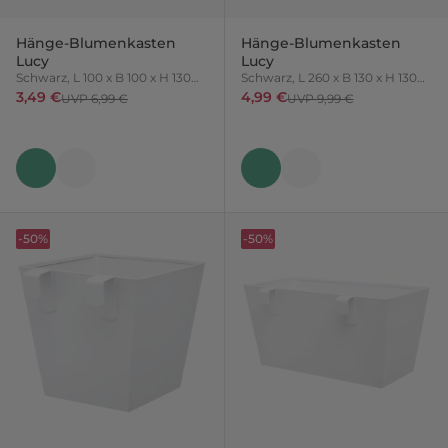
Hänge-Blumenkasten
Hänge-Blumenkasten
Lucy
Lucy
Schwarz, L 100 x B 100 x H 130
Schwarz, L 260 x B 130 x H 130
mm
mm
3,49 €
4,99 €
UVP 6,99 €
UVP 9,99 €
-50%
-50%