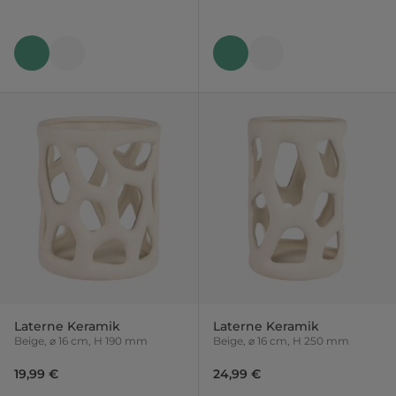
Laterne Keramik
Laterne Keramik
Beige, ⌀ 16 cm, H 190 mm
Beige, ⌀ 16 cm, H 250 mm
19,99 €
24,99 €