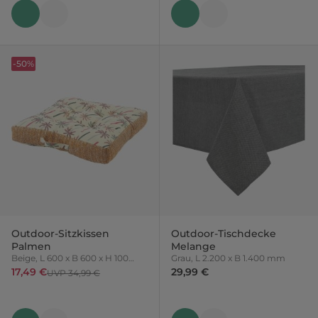
-50%
Outdoor-Sitzkissen
Outdoor-Tischdecke
Palmen
Melange
Beige, L 600 x B 600 x H 100
Grau, L 2.200 x B 1.400 mm
mm
17,49 €
29,99 €
UVP 34,99 €