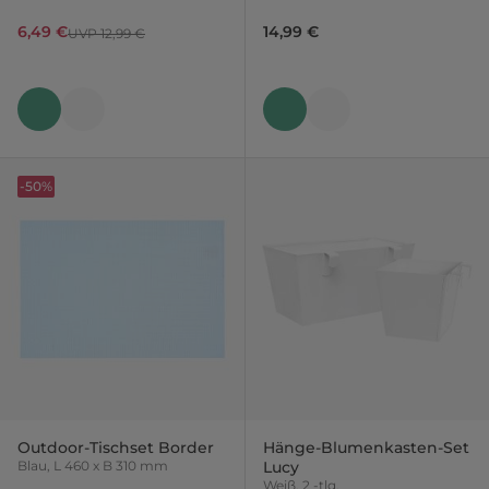
mm
6,49 €
14,99 €
UVP 12,99 €
-50%
Outdoor-Tischset Border
Hänge-Blumenkasten-Set
Blau, L 460 x B 310 mm
Lucy
Weiß, 2 -tlg.