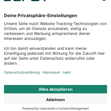
Einkaufen
Service
Über DEPOT
Kontakt
myDEPOT Bonusprogramm
¹ Zu den
Aktionsbedingungen
*Alle Preise inkl. MwSt zzgl.
Versandkosten
© 2011 – 2026