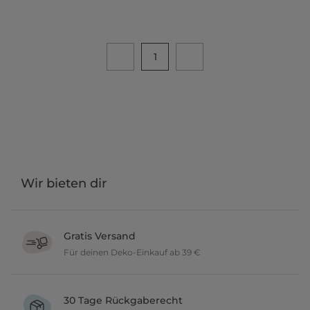
1
Wir bieten dir
Gratis Versand
Für deinen Deko-Einkauf ab 39 €
Verschönere dein zu Hause im Wert von über 39 € und wir
versenden deine neuen Lieblingsartikel gratis.
30 Tage Rückgaberecht