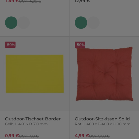
7,49 €
12,99 €
UVP 14,99 €
-50%
-50%
Outdoor-Tischset Border
Outdoor-Sitzkissen Solid
Gelb, L 460 x B 310 mm
Rot, L 400 x B 400 x H 80 mm
0,99 €
4,99 €
UVP 1,99 €
UVP 9,99 €