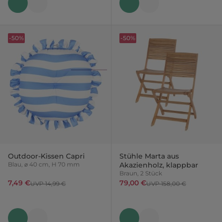
-50%
-50%
Outdoor-Kissen Capri
Stühle Marta aus
Blau, ⌀ 40 cm, H 70 mm
Akazienholz, klappbar
Braun, 2 Stück
7,49 €
79,00 €
UVP 14,99 €
UVP 158,00 €