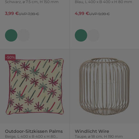
Schwarz, ⌀ 7.5 cm, H 150 mm
Blau, L 400 x B 400 x H 80 mm
3,99 €
4,99 €
UVP 7,99 €
UVP 9,99 €
-50%
Outdoor-Sitzkissen Palms
Windlicht Wire
Beige, L 400 x B 400 x H 80
Taupe, ⌀ 18 cm, H 190 mm