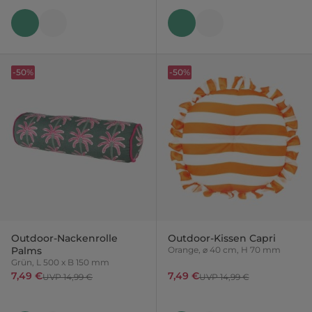
-50%
-50%
Outdoor-Nackenrolle
Outdoor-Kissen Capri
Palms
Orange, ⌀ 40 cm, H 70 mm
Grün, L 500 x B 150 mm
7,49 €
7,49 €
UVP 14,99 €
UVP 14,99 €