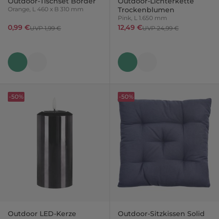
Outdoor-Tischset Border
Outdoor-Lichterkette
Orange, L 460 x B 310 mm
Trockenblumen
Pink, L 1.650 mm
0,99 €
12,49 €
UVP 1,99 €
UVP 24,99 €
-50%
-50%
Outdoor LED-Kerze
Outdoor-Sitzkissen Solid