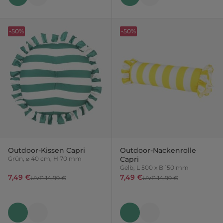
-50%
-50%
Outdoor-Kissen Capri
Outdoor-Nackenrolle
Grün, ⌀ 40 cm, H 70 mm
Capri
Gelb, L 500 x B 150 mm
7,49 €
7,49 €
UVP 14,99 €
UVP 14,99 €