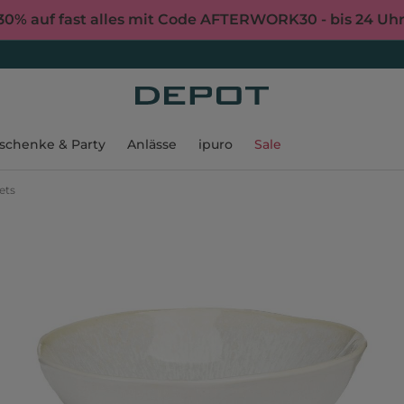
30% auf fast alles mit Code AFTERWORK30 - bis 24 Uh
schenke & Party
Anlässe
ipuro
Sale
ets