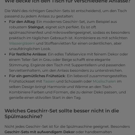
Wie decke ich den Tisch für verschiedene Anlässe?
Die Wahl des richtigen Geschirr-Sets ist entscheidend, um den Tisch
passend zu jedem Anlass zu gestalten:
Für den Alltag
: Ein modernes Geschirr-Set, zum Beispiel aus
robustem
Steingut
, eignet sich perfekt. Es ist oft
spülmaschinenfest und mikrowellengeeignet, sodass es besonders
praktisch im täglichen Gebrauch ist. Kombiniere es mit schlichten
Wassergläsern
und Stoffservietten für einen ordentlichen, aber
unaufdringlichen Look.
Für festliche Anlässe
: Ein edles Tafelservice mit feinem Dekor oder
einem Teller-Set in Grau oder Beige schafft eine elegante
Stimmung. Ergänze den Tisch mit Suppentellern und passenden
Serviettenhaltern, um den Anlass besonders zu unterstreichen.
Für ein gemütliches Frühstück
: Ein liebevoll zusammengestelltes
Frühstücksset mit
Tassen
und Schüsseln oder
Müslischalen
im
selben Design bringt Harmonie und Wärme an den Tisch.
Kombiniere Farben und Formen, die zu deiner Deko passen, und
genieße einen stilvollen Start in den Tag.
Welches Geschirr-Set sollte besser nicht in die
Spülmaschine?
Nicht jedes Geschirr-Set ist für die Spülmaschine geeignet. Besonders
Geschirr-Sets mit aufwendigem Dekor
oder handbemalten