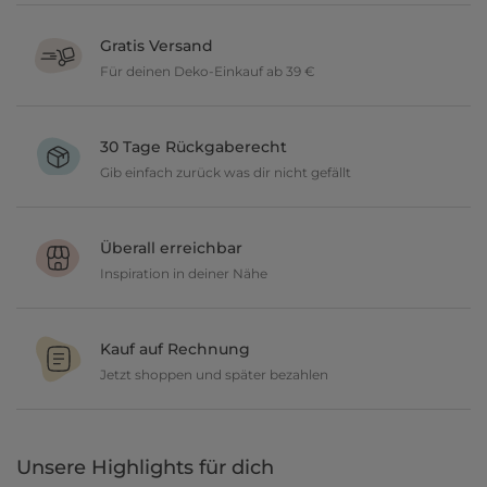
Gratis Versand
Für deinen Deko-Einkauf ab 39 €
Verschönere dein zu Hause im Wert von über 39 € und wir
versenden deine neuen Lieblingsartikel gratis.
30 Tage Rückgaberecht
Gib einfach zurück was dir nicht gefällt
Du möchtest gerne deine Deko ausprobieren? Kein Problem, wir
geben dir 30 Tage Zeit etwas zurückzusenden.
Überall erreichbar
Inspiration in deiner Nähe
Ob in unseren 80 Filialen vor Ort oder online, entdecke tolle Deko
und lasse dich inspirieren.
Kauf auf Rechnung
Jetzt shoppen und später bezahlen
Gestalte jetzt dein zu Hause und bezahle einfach später, bequem
per Rechnung.
Unsere Highlights für dich