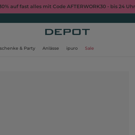
30% auf fast alles mit Code AFTERWORK30 - bis 24 Uh
schenke & Party
Anlässe
ipuro
Sale