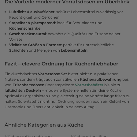
Die Vorteile moderner Vorratsdosen im Überblick:
Luftdicht & auslaufsicher
: schützt Lebensmittel zuverlässig vor
Feuchtigkeit und Gerüchen
Stapelbar & platzsparend
: ideal für Schubladen und
Küchenschränke
Geschmacksneutral
: bewahrt die Qualität und Frische deiner
Vorräte
Vielfalt an Größen & Formen
: perfekt für unterschiedliche
Schichten
und Mengen von
Lebensmitteln
Fazit – clevere Ordnung für Küchenliebhaber
Ein durchdachtes
Vorratsdose Set
bietet nicht nur praktischen
Nutzen, sondern trägt auch zur stilvollen
Küchenaufbewahrung
bei.
Von
Frischhaltedosen
über stapelbare
Vorratsbehälter
bis hin zu
luftdichten Deckeln
– moderne Systeme helfen dir, deine Küche
optimal zu organisieren und gleichzeitig deine Vorräte lange frisch zu
halten. So entsteht nicht nur Ordnung, sondern auch ein Gefühl von
Harmonie und Übersichtlichkeit in deinem Alltag.
Ähnliche Kategorien aus Küche
Küchenaufbewahrung
Küchenutensilien