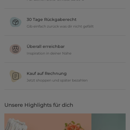
Verschönere dein zu Hause im Wert von über 39 € und wir
versenden deine neuen Lieblingsartikel gratis.
30 Tage Rückgaberecht
Gib einfach zurück was dir nicht gefällt
Du möchtest gerne deine Deko ausprobieren? Kein Problem, wir
geben dir 30 Tage Zeit etwas zurückzusenden.
Überall erreichbar
Inspiration in deiner Nähe
Ob in unseren 80 Filialen vor Ort oder online, entdecke tolle Deko
und lasse dich inspirieren.
Kauf auf Rechnung
Jetzt shoppen und später bezahlen
Gestalte jetzt dein zu Hause und bezahle einfach später, bequem
per Rechnung.
Unsere Highlights für dich