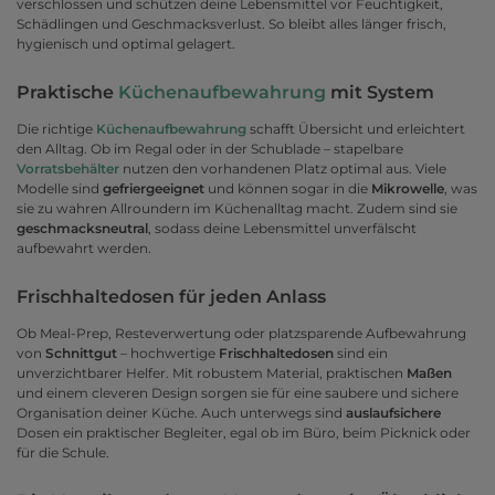
verschlossen und schützen deine Lebensmittel vor Feuchtigkeit,
Schädlingen und Geschmacksverlust. So bleibt alles länger frisch,
hygienisch und optimal gelagert.
Praktische
Küchenaufbewahrung
mit System
Die richtige
Küchenaufbewahrung
schafft Übersicht und erleichtert
den Alltag. Ob im Regal oder in der Schublade – stapelbare
Vorratsbehälter
nutzen den vorhandenen Platz optimal aus. Viele
Modelle sind
gefriergeeignet
und können sogar in die
Mikrowelle
, was
sie zu wahren Allroundern im Küchenalltag macht. Zudem sind sie
geschmacksneutral
, sodass deine Lebensmittel unverfälscht
aufbewahrt werden.
Frischhaltedosen für jeden Anlass
Ob Meal-Prep, Resteverwertung oder platzsparende Aufbewahrung
von
Schnittgut
– hochwertige
Frischhaltedosen
sind ein
unverzichtbarer Helfer. Mit robustem Material, praktischen
Maßen
und einem cleveren Design sorgen sie für eine saubere und sichere
Organisation deiner Küche. Auch unterwegs sind
auslaufsichere
Dosen ein praktischer Begleiter, egal ob im Büro, beim Picknick oder
für die Schule.