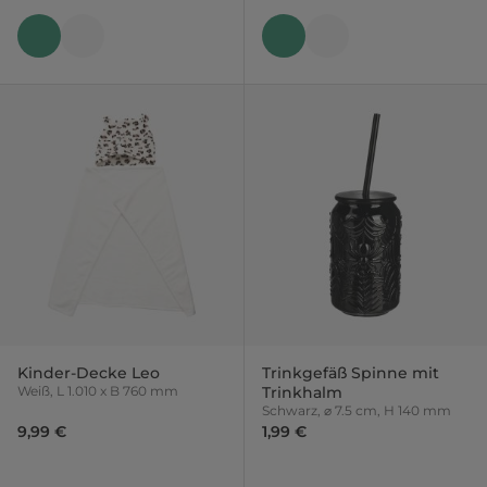
Kinder-Decke Leo
Trinkgefäß Spinne mit
Weiß, L 1.010 x B 760 mm
Trinkhalm
Schwarz, ⌀ 7.5 cm, H 140 mm
9,99 €
1,99 €