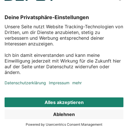
Einkaufen
Service
Über DEPOT
Kontakt
myDEPOT Bonusprogramm
¹ Zu den
Aktionsbedingungen
*Alle Preise inkl. MwSt zzgl.
Versandkosten
© 2011 – 2026