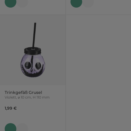
Trinkgefäß Grusel
Violett, ⌀ 10 cm, H 110 mm
1,99 €