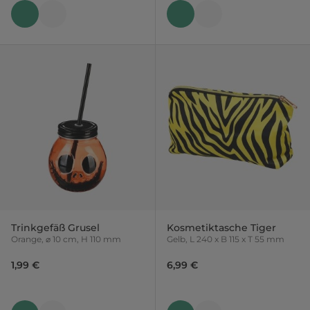
Trinkgefäß Grusel
Kosmetiktasche Tiger
Orange, ⌀ 10 cm, H 110 mm
Gelb, L 240 x B 115 x T 55 mm
1,99 €
6,99 €