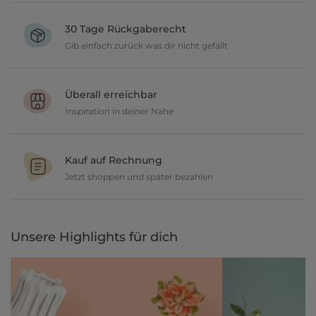
Verschönere dein zu Hause im Wert von über 39 € und wir
versenden deine neuen Lieblingsartikel gratis.
30 Tage Rückgaberecht
Gib einfach zurück was dir nicht gefällt
Du möchtest gerne deine Deko ausprobieren? Kein Problem, wir
geben dir 30 Tage Zeit etwas zurückzusenden.
Überall erreichbar
Inspiration in deiner Nähe
Ob in unseren 80 Filialen vor Ort oder online, entdecke tolle Deko
und lasse dich inspirieren.
Kauf auf Rechnung
Jetzt shoppen und später bezahlen
Gestalte jetzt dein zu Hause und bezahle einfach später, bequem
per Rechnung.
Unsere Highlights für dich