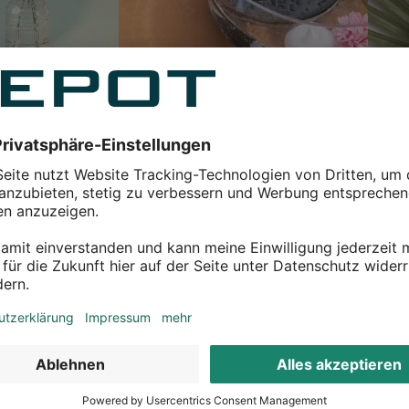
Unser Sommerliebling im SALE
ipuro
n
Jetzt sparen
Jetz
terhaltsamer ist, als alleine zu essen, kann beides mit dem
t, weiß, dass es für jedes Gericht das passende Zubehör
senden Pastateller genießen. Das gleiche gilt für das
, die selbstgemachten Tapas als Nachmittagssnack in oval