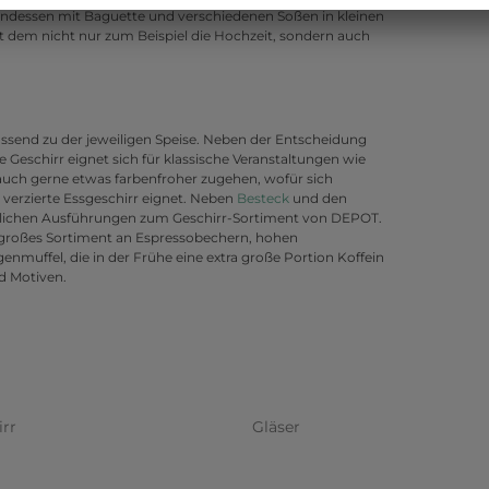
endessen mit Baguette und verschiedenen Soßen in kleinen
it dem nicht nur zum Beispiel die Hochzeit, sondern auch
 passend zu der jeweiligen Speise. Neben der Entscheidung
e Geschirr eignet sich für klassische Veranstaltungen wie
 auch gerne etwas farbenfroher zugehen, wofür sich
erzierte Essgeschirr eignet. Neben
Besteck
und den
edlichen Ausführungen zum Geschirr-Sortiment von DEPOT.
großes Sortiment an Espressobechern, hohen
nmuffel, die in der Frühe eine extra große Portion Koffein
d Motiven.
irr
Gläser