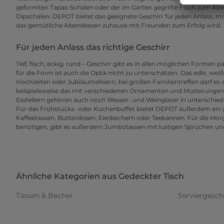
geformten Tapas-Schalen oder der im Garten gegrillte Fisch zum Ab
Dipschalen. DEPOT bietet das geeignete Geschirr für jeden Anlass, m
das gemütliche Abendessen zuhause mit Freunden zum Erfolg wird.
Für jeden Anlass das richtige Geschirr
Tief, flach, eckig, rund – Geschirr gibt es in allen möglichen Formen
für die Form ist auch die Optik nicht zu unterschätzen. Das edle, weiß
Hochzeiten oder Jubiläumsfeiern, bei großen Familientreffen darf es
beispielsweise das mit verschiedenen Ornamenten und Musterungen v
Esstellern gehören auch noch Wasser- und Weingläser in unterschi
Für das Frühstücks- oder Kuchenbuffet bietet DEPOT außerdem ein 
Kaffeetassen, Butterdosen, Eierbechern oder Teekannen. Für die Morge
benötigen, gibt es außerdem Jumbotassen mit lustigen Sprüchen un
Ähnliche Kategorien aus Gedeckter Tisch
Tassen & Becher
Serviergesch