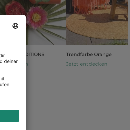
 LIMITED EDITIONS
Trendfarbe Orange
t entdecken
Jetzt entdecken