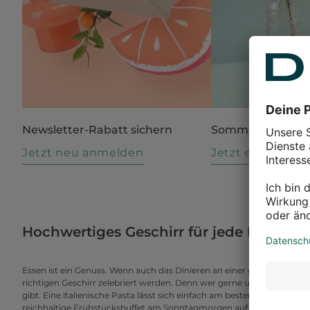
Newsletter-Rabatt sichern
Sommer in Blüte
Jetzt neu anmelden
Jetzt entdecke
Hochwertiges Geschirr für jede Mahlzeit
Essen ist ein Genuss. Wenn auch das Dinieren an einer großen Tafel un
richtigen Geschirr zelebriert werden. Denn wer gerne und bewusst iss
gibt. Eine italienische Pasta lässt sich einfach am besten aus dem pas
reichhaltige Frühstücksbuffet am Sonntagmorgen auf großen Tellern