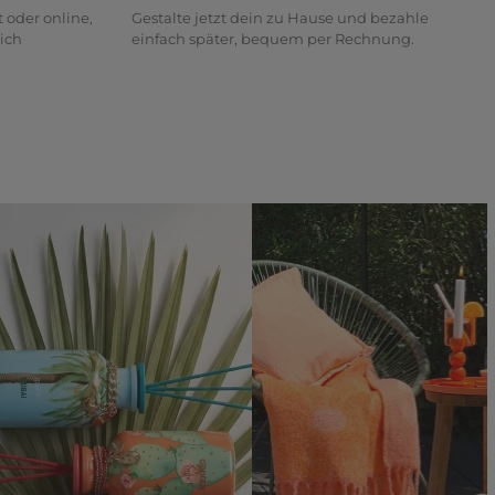
t oder online,
Gestalte jetzt dein zu Hause und bezahle
ich
einfach später, bequem per Rechnung.