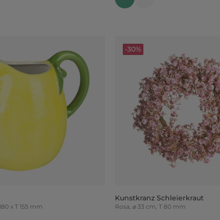
-30%
e
Kunstkranz Schleierkraut
x H 180 x T 155 mm
Rosa, ⌀ 33 cm, T 80 mm