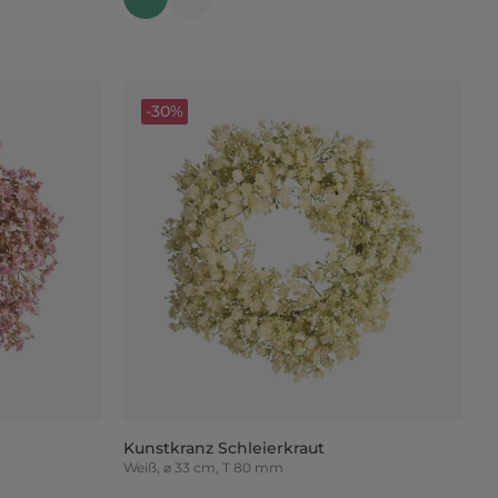
-30%
Kunstkranz Schleierkraut
Weiß, ⌀ 33 cm, T 80 mm