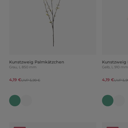
Kunstzweig Palmkätzchen
Kunstzweig 
Grau, L 850 mm
Gelb, L 910 mm
4,19 €
4,19 €
UVP 5,99 €
UVP 5,9