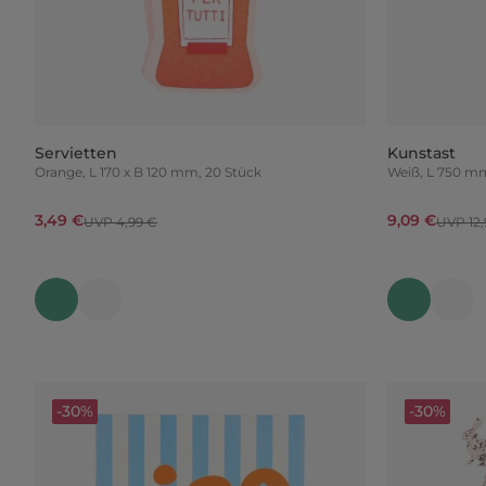
Servietten
Kunstast
Orange, L 170 x B 120 mm, 20 Stück
Weiß, L 750 
3,49 €
9,09 €
UVP 4,99 €
UVP 12,
-30%
-30%