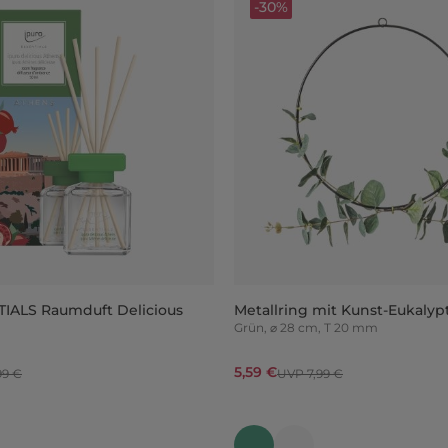
-30%
TIALS Raumduft Delicious
Metallring mit Kunst-Eukalyp
Grün, ⌀ 28 cm, T 20 mm
5,59 €
99 €
UVP 7,99 €