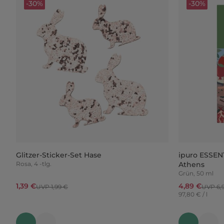
-30%
-30%
Glitzer-Sticker-Set Hase
ipuro ESSEN
Rosa, 4 -tlg.
Athens
Grün, 50 ml
1,39 €
4,89 €
UVP 1,99 €
UVP 6,
97,80 € / l