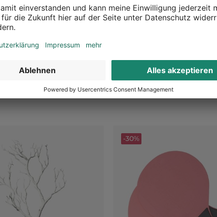
wimmring
Seifenblasenkonzentrat
Bunt, 35 ml
1,39 €
9 €
UVP 1,99 €
39,71 € / l
-30%