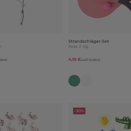
Strandschläger-Set
mm
Rosa, 3 -tlg.
4,19 €
99 €
UVP 5,99 €
-30%