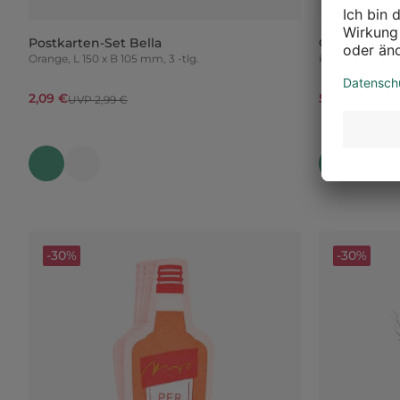
Postkarten-Set Bella
Glitzer-Sch
Orange, L 150 x B 105 mm, 3 -tlg.
Klar, 2 -tlg.
2,09 €
5,59 €
UVP 2,99 €
UVP 7,9
-30%
-30%