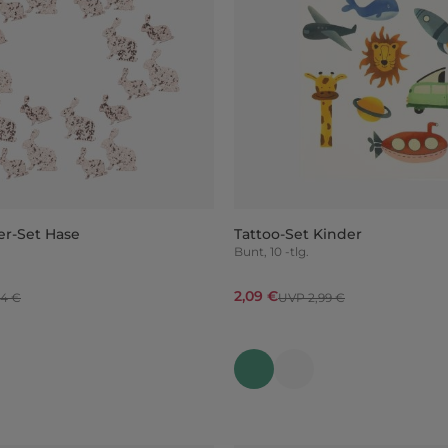
ker-Set Hase
Tattoo-Set Kinder
Bunt, 10 -tlg.
2,09 €
94 €
UVP 2,99 €