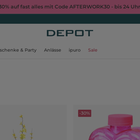
30% auf fast alles mit Code AFTERWORK30 - bis 24 Uh
schenke & Party
Anlässe
ipuro
Sale
-30%