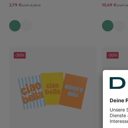
2,79 €
10,49 €
UVP 3,99 €
UVP 14
-30%
-30%