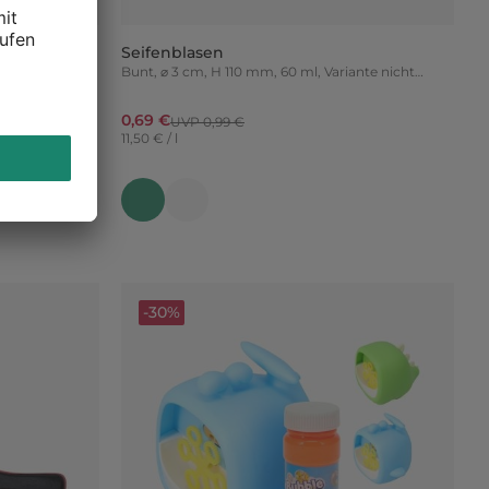
Seifenblasen
Bunt, ⌀ 3 cm, H 110 mm, 60 ml, Variante nicht
frei wählbar
0,69 €
UVP 0,99 €
11,50 € / l
-30%