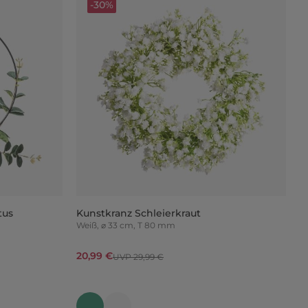
-30%
tus
Kunstkranz Schleierkraut
Weiß, ⌀ 33 cm, T 80 mm
20,99 €
UVP 29,99 €