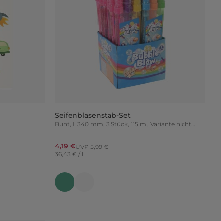
Seifenblasenstab-Set
Bunt, L 340 mm, 3 Stück, 115 ml, Variante nicht
frei wählbar
4,19 €
UVP 5,99 €
36,43 € / l