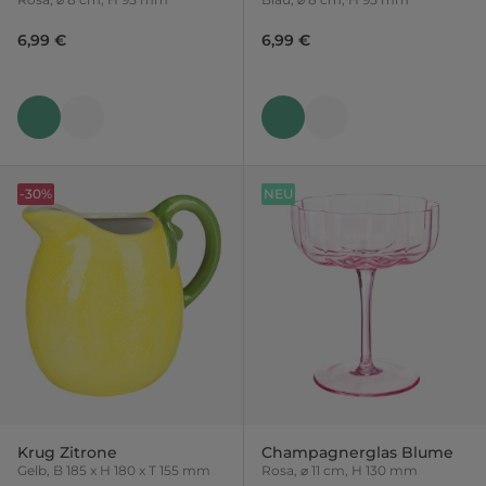
6,99 €
6,99 €
-30%
NEU
Krug Zitrone
Champagnerglas Blume
Gelb, B 185 x H 180 x T 155 mm
Rosa, ⌀ 11 cm, H 130 mm