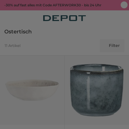
-30% auf fast alles mit Code AFTERWORK30 - bis 24 Uhr
Ostertisch
Filter
11 Artikel