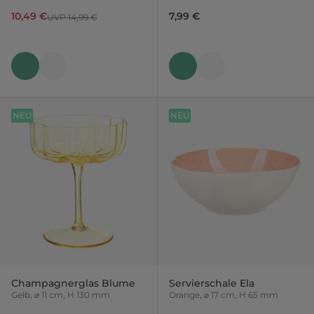
10,49 €
7,99 €
UVP 14,99 €
NEU
NEU
Champagnerglas Blume
Servierschale Ela
Gelb, ⌀ 11 cm, H 130 mm
Orange, ⌀ 17 cm, H 65 mm