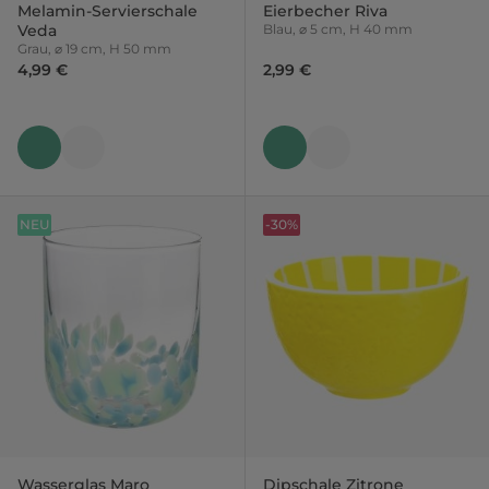
Melamin-Servierschale
Eierbecher Riva
Veda
Blau, ⌀ 5 cm, H 40 mm
Grau, ⌀ 19 cm, H 50 mm
4,99 €
2,99 €
NEU
-30%
Wasserglas Maro
Dipschale Zitrone