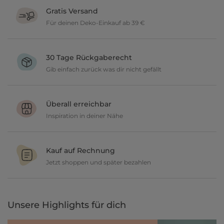
Gratis Versand
Für deinen Deko-Einkauf ab 39 €
Verschönere dein zu Hause im Wert von über 39 € und wir
versenden deine neuen Lieblingsartikel gratis.
30 Tage Rückgaberecht
Gib einfach zurück was dir nicht gefällt
Du möchtest gerne deine Deko ausprobieren? Kein Problem, wir
geben dir 30 Tage Zeit etwas zurückzusenden.
Überall erreichbar
Inspiration in deiner Nähe
Ob in unseren 80 Filialen vor Ort oder online, entdecke tolle Deko
und lasse dich inspirieren.
Kauf auf Rechnung
Jetzt shoppen und später bezahlen
Gestalte jetzt dein zu Hause und bezahle einfach später, bequem
per Rechnung.
Unsere Highlights für dich