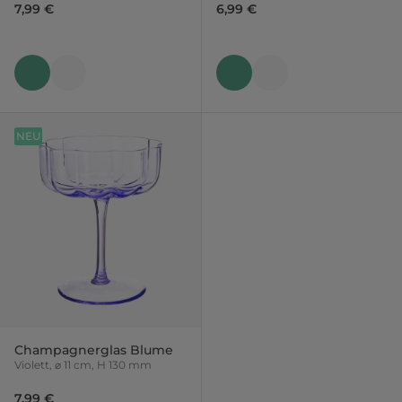
7,99 €
6,99 €
NEU
Champagnerglas Blume
Violett, ⌀ 11 cm, H 130 mm
7,99 €