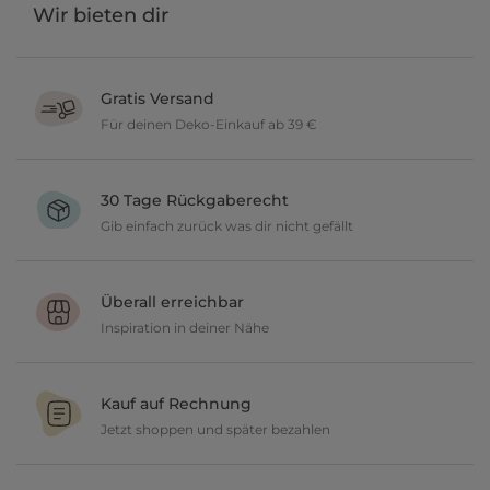
Wir bieten dir
Gratis Versand
Für deinen Deko-Einkauf ab 39 €
Verschönere dein zu Hause im Wert von über 39 € und wir
versenden deine neuen Lieblingsartikel gratis.
30 Tage Rückgaberecht
Gib einfach zurück was dir nicht gefällt
Du möchtest gerne deine Deko ausprobieren? Kein Problem, wir
geben dir 30 Tage Zeit etwas zurückzusenden.
Überall erreichbar
Inspiration in deiner Nähe
Ob in unseren 80 Filialen vor Ort oder online, entdecke tolle Deko
und lasse dich inspirieren.
Kauf auf Rechnung
Jetzt shoppen und später bezahlen
Gestalte jetzt dein zu Hause und bezahle einfach später, bequem