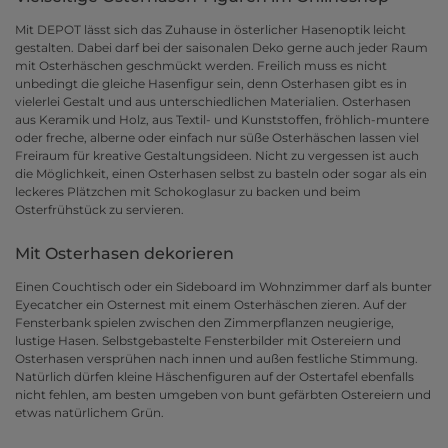
Mit DEPOT lässt sich das Zuhause in österlicher Hasenoptik leicht
gestalten. Dabei darf bei der saisonalen Deko gerne auch jeder Raum
mit Osterhäschen geschmückt werden. Freilich muss es nicht
unbedingt die gleiche Hasenfigur sein, denn Osterhasen gibt es in
vielerlei Gestalt und aus unterschiedlichen Materialien. Osterhasen
aus Keramik und Holz, aus Textil- und Kunststoffen, fröhlich-muntere
oder freche, alberne oder einfach nur süße Osterhäschen lassen viel
Freiraum für kreative Gestaltungsideen. Nicht zu vergessen ist auch
die Möglichkeit, einen Osterhasen selbst zu basteln oder sogar als ein
leckeres Plätzchen mit Schokoglasur zu backen und beim
Osterfrühstück zu servieren.
Mit Osterhasen dekorieren
Einen Couchtisch oder ein Sideboard im Wohnzimmer darf als bunter
Eyecatcher ein Osternest mit einem Osterhäschen zieren. Auf der
Fensterbank spielen zwischen den Zimmerpflanzen neugierige,
lustige Hasen. Selbstgebastelte Fensterbilder mit Ostereiern und
Osterhasen versprühen nach innen und außen festliche Stimmung.
Natürlich dürfen kleine Häschenfiguren auf der Ostertafel ebenfalls
nicht fehlen, am besten umgeben von bunt gefärbten Ostereiern und
etwas natürlichem Grün.