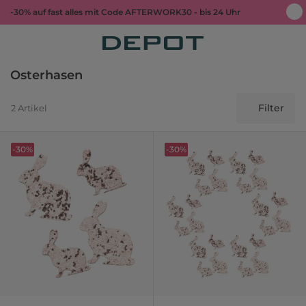
-30% auf fast alles mit Code AFTERWORK30 - bis 24 Uhr
Osterhasen
Filter
2 Artikel
-30%
-30%