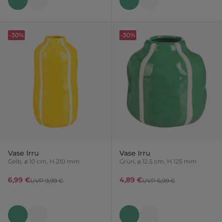
-30%
-30%
Vase Irru
Vase Irru
Gelb, ⌀ 10 cm, H 210 mm
Grün, ⌀ 12.5 cm, H 125 mm
6,99 €
4,89 €
UVP 9,99 €
UVP 6,99 €