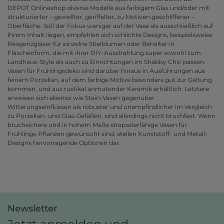
DEPOT Onlineshop diverse Modelle aus farbigem Glas und/oder mit
strukturierter – gewellter, geriffelter, zu Motiven geschliffener –
Oberfläche. Soll der Fokus weniger auf der Vase als ausschließlich auf
ihrem Inhalt liegen, empfehlen sich schlichte Designs, beispielsweise
Reagenzgläser für einzelne Stielblumen oder Behälter in
Flaschenform, die mit ihrer DIY-Ausstrahlung super sowohl zum
Landhaus-Style als auch zu Einrichtungen im Shabby Chic passen.
Vasen für Frühlingsdeko sind darüber hinaus in Ausführungen aus
feinem Porzellan, auf dem farbige Motive besonders gut zur Geltung
kommen, und aus rustikal anmutender Keramik erhältlich. Letztere
erweisen sich ebenso wie Stein-Vasen gegenüber
Witterungseinflüssen als robuster und unempfindlicher im Vergleich
zu Porzellan- und Glas-Gefäßen, sind allerdings nicht bruchfest. Wenn
bruchsichere und in hohem Maße strapazierfähige Vasen für
Frühlings-Pflanzen gewünscht sind, stellen Kunststoff- und Metall-
Designs hervorragende Optionen dar.
Newsletter