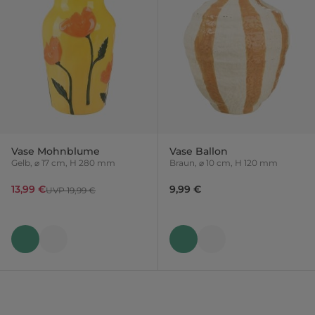
Vase Mohnblume
Vase Ballon
Gelb, ⌀ 17 cm, H 280 mm
Braun, ⌀ 10 cm, H 120 mm
13,99 €
9,99 €
UVP 19,99 €