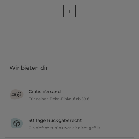
1
Wir bieten dir
Gratis Versand
Für deinen Deko-Einkauf ab 39 €
Verschönere dein zu Hause im Wert von über 39 € und wir
versenden deine neuen Lieblingsartikel gratis.
30 Tage Rückgaberecht
Gib einfach zurück was dir nicht gefällt