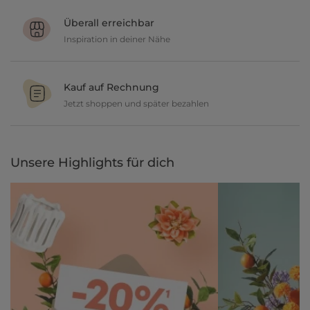
Du möchtest gerne deine Deko ausprobieren? Kein Problem, wir
geben dir 30 Tage Zeit etwas zurückzusenden.
Überall erreichbar
Inspiration in deiner Nähe
Ob in unseren 80 Filialen vor Ort oder online, entdecke tolle Deko
und lasse dich inspirieren.
Kauf auf Rechnung
Jetzt shoppen und später bezahlen
Gestalte jetzt dein zu Hause und bezahle einfach später, bequem
per Rechnung.
Unsere Highlights für dich