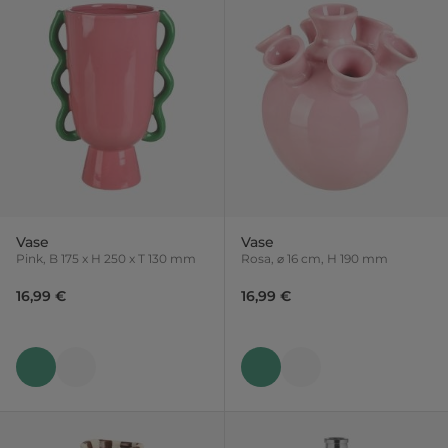
Vase
Vase
Pink, B 175 x H 250 x T 130 mm
Rosa, ⌀ 16 cm, H 190 mm
16,99 €
16,99 €