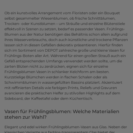
Ob ein kunstvolles Arrangement vom Floristen oder ein Bouquet
selbst gesammelter Wiesenblumen, ob frische Schnittblumen,
Trocken- oder Kunstblumen – um Sträuße und einzelne Blütenstiele
effektvoll in Szenen zu setzen, bedarf es passender Vasen. Frühlings-
Blumen aus der Natur benötigen das Behältnis schon allein aufgrund
ihres Wasserverbrauchs, doch auch künstliche und trockene Pflanzen
lassen sich in diesen Gefäßen dekorativ präsentieren. Hierfür finden
sich im Sortiment von DEPOT zahlreiche große und kleine Vasen für
Frühlings-Boten aller Art. Während für einen großen Strauß auch ein
Gefäß entsprechenden Umfangs verwendet werden sollte, um die
zarten Blüten nicht zu zerdrücken, eignen sich für einzelne
Frühlingsblumen Vasen in schlanker Kelchform am besten.
Kurzstielige Blümchen werden in flachen Schalen oder als
Schwimmblumen in wassergefüllten Bassins platziert. Akzentuiert
mit raffinierten Details wie farbigen Prints, Reliefs und Gravuren
avancieren die praktischen Helfer zu stilvollen Highlights auf dem
Sideboard, der Kaffeetafel oder dem Küchentisch.
Vasen für Frühlingsblumen: Welche Materialien
stehen zur Wahl?
Elegant und edel wirken Frühlingsblumen-Vasen aus Glas. Neben der
klassischen Variante aus farblos-transparentem Glas bietet der