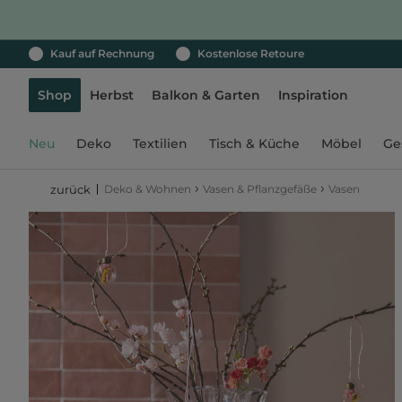
Kauf auf Rechnung
Kostenlose Retoure
Shop
Herbst
Balkon & Garten
Inspiration
Neu
Deko
Textilien
Tisch & Küche
Möbel
Ge
›
›
Deko & Wohnen
Vasen & Pflanzgefäße
Vasen
zurück