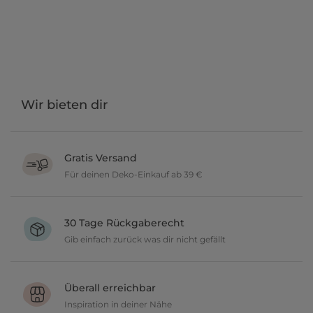
Wir bieten dir
Gratis Versand
Für deinen Deko-Einkauf ab 39 €
Verschönere dein zu Hause im Wert von über 39 € und wir
versenden deine neuen Lieblingsartikel gratis.
30 Tage Rückgaberecht
Gib einfach zurück was dir nicht gefällt
Du möchtest gerne deine Deko ausprobieren? Kein Problem, wir
geben dir 30 Tage Zeit etwas zurückzusenden.
Überall erreichbar
Inspiration in deiner Nähe