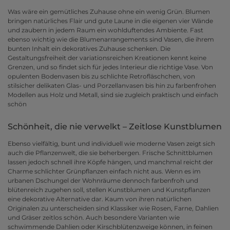
Was wäre ein gemütliches Zuhause ohne ein wenig Grün. Blumen
bringen natürliches Flair und gute Laune in die eigenen vier Wände
und zaubern in jedem Raum ein wohlduftendes Ambiente. Fast
ebenso wichtig wie die Blumenarrangements sind Vasen, die ihrem
bunten Inhalt ein dekoratives Zuhause schenken. Die
Gestaltungsfreiheit der variationsreichen Kreationen kennt keine
Grenzen, und so findet sich für jedes Interieur die richtige Vase. Von
opulenten Bodenvasen bis zu schlichte Retrofläschchen, von
stilsicher delikaten Glas- und Porzellanvasen bis hin zu farbenfrohen
Modellen aus Holz und Metall, sind sie zugleich praktisch und einfach
schön
Schönheit, die nie verwelkt – Zeitlose Kunstblumen
Ebenso vielfältig, bunt und individuell wie moderne Vasen zeigt sich
auch die Pflanzenwelt, die sie beherbergen. Frische Schnittblumen
lassen jedoch schnell ihre Köpfe hängen, und manchmal reicht der
Charme schlichter Grünpflanzen einfach nicht aus. Wenn es im
urbanen Dschungel der Wohnräume dennoch farbenfroh und
blütenreich zugehen soll, stellen Kunstblumen und Kunstpflanzen
eine dekorative Alternative dar. Kaum von ihren natürlichen
Originalen zu unterscheiden sind Klassiker wie Rosen, Farne, Dahlien
und Gräser zeitlos schön. Auch besondere Varianten wie
schwimmende Dahlien oder Kirschblütenzweige können, in feinen