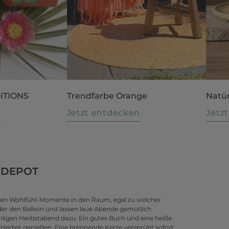
DITIONS
Trendfarbe Orange
Natür
n
Jetzt entdecken
Jetz
n DEPOT
gen Wohlfühl-Momente in den Raum, egal zu welcher
der den Balkon und lassen laue Abende gemütlich
chligen Herbstabend dazu: Ein gutes Buch und eine heiße
 Herbst genießen. Eine brennende Kerze versprüht sofort