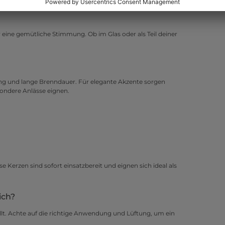
 eine gemütliche Stimmung. Ob im Glas oder als Teil deiner
ng und lange Brenndauer. Für elegante Akzente sorgen
esondere Anlässe eignen.
se Kerzen sind sofort einsatzbereit und eignen sich ideal als
ich?
lt. Achte auf die richtige Anwendung und Lüftung, um ein