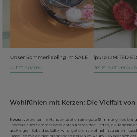
Unser Sommerliebling im SALE
ipuro LIMITED E
Jetzt sparen
Jetzt entdecke
Wohlfühlen mit Kerzen: Die Vielfalt vo
Kerzen
verbreiten im Handumdrehen eine gute Stimmung – sie brin
Jahreszeit. Im Sommer beleuchten Kerzen den Garten, die Terrasse o
ausklingen. Sobald es kälter wird, gehören sie ohnehin zu einem kus
Tasse Tee mit einigen brennenden Kerzen im Raum – so lässt sich der