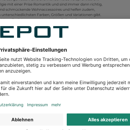
lgie mit einer Prise Romantik und sind immer dann richtig,
 sind schmückende Wohnaccessoires und helfen zudem,
n unterschiedlichsten Farben, Größen und Variationen gibt.
bis zu Teelichtern, von klassischen Zylinderformen bis zu
n werden kann, sind nahezu unendlich. Bei DEPOT gibt es
zen. In einem Leuchter ergeben sie gemeinsam ein ideales
ie perfekte Stimmung beim Candle-Light-Dinner erzeugen.
setzbaren Kerzen sorgen für romantische Stimmung. Mehrere
 Highlight, egal wo sie aufgestellt werden. Duftkerzen
gefühl. Die wohlriechenden Kerzen für Wohnzimmer, Bad
je nach Wunsch ein individueller Duft gewählt werden:
 fruchtigen Duft. Wer es herber mag, wählt ein
t nur in der Form, sondern auch in der
– hergestellt werden, während es sich bei Stearin,
 Raumatmosphäre. Sie eignen sich perfekt zum Entspannen