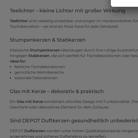
Teelichter – kleine Lichter mit großer Wirkung
Teelichter
sind vielseitig einsetzbar und sorgen im Handumdrehen für
Tischdekoration – sie sind ein Must-have für jede Jahreszeit.
Stumpenkerzen & Stabkerzen
Klassische
Stumpenkerzen
überzeugen durch ihre ruhige Ausstrahlu
hingegen
Stabkerzen
, die sich perfekt für Tischdekorationen oder b
Ideal für:
festliche Tischdekorationen
gemütliche Wohnbereiche
saisonale Dekorationen
Glas mit Kerze – dekorativ & praktisch
Ein
Glas mit Kerze
kombiniert stilvolles Design mit Funktionalität. Die
Geschenk oder dekoratives Element für dein Zuhause.
Sind DEPOT Duftkerzen gesundheitlich unbedenkl
DEPOT
Duftkerzen
werden unter hohen Qualitätsstandards hergestel
angenehmes und sicheres Dufterlebnis zu genießen.