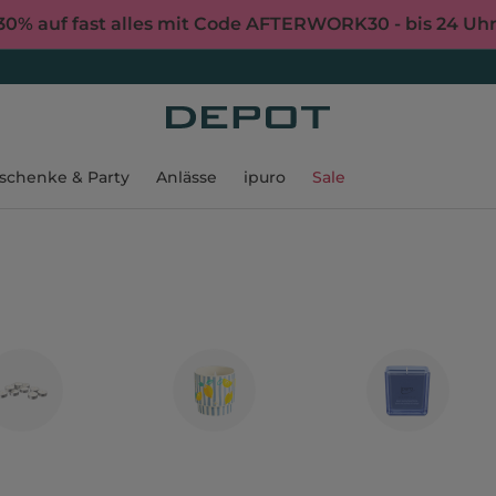
30% auf fast alles mit Code AFTERWORK30 - bis 24 Uh
schenke & Party
Anlässe
ipuro
Sale