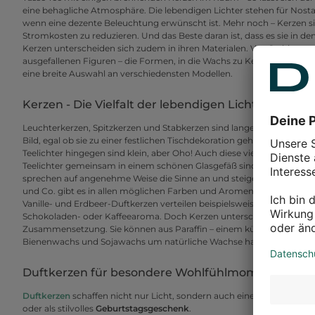
eine behagliche Atmosphäre. Die lebendigen Lichter stehen für Nosta
wenn eine dezente Beleuchtung erwünscht ist. Mehr noch – Kerzen
Stromkosten zu reduzieren. Und das Beste daran ist, dass es sie in de
Kerzen unterscheiden sich zudem in ihren Materialen. Von Stabkerzen 
ausgefallenen Figuren – die Formen, in die Wachs zu Kerzen gegosse
eine breite Auswahl an verschiedensten Modellen.
Kerzen - Die Vielfalt der lebendigen Lichter
Leuchterkerzen, Spitzkerzen und Stabkerzen sind lange, schlanke Ker
Bild, egal ob sie zu einer festlichen Tischdekoration gehören oder d
Teelichter hingegen sind klein, aber Oho! Auch diese vielseitig ein
Teelichter gemeinsam in einem schönen Glasgefäß sind ein funkelndes
sprechen auf angenehme Weise die Sinne an und steigern das Wohn
und Co. gibt es in allen möglichen Farben und Aromen. Es kann also 
Vanille- und Erdbeer-Duftkerzen verteilen beispielsweise einen süßen,
Schokoladen- oder Kaffeearoma. Doch Kerzen unterscheiden sich nich
Zusammensetzung. Sie können aus Paraffin – einem künstlichen Wachs 
Bienenwachs und Sojawachs um natürliche Wachse handelt.
Duftkerzen für besondere Wohlfühlmomente
Duftkerzen
schaffen nicht nur Licht, sondern auch eine angenehme
oder als stilvolles
Geburtstagsgeschenk
.