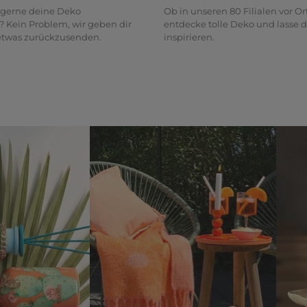
gerne deine Deko
Ob in unseren 80 Filialen vor Or
? Kein Problem, wir geben dir
entdecke tolle Deko und lasse d
 etwas zurückzusenden.
inspirieren.