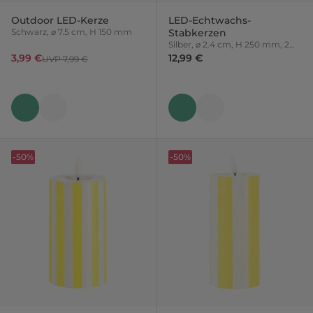
Outdoor LED-Kerze
LED-Echtwachs-
Schwarz, ⌀ 7.5 cm, H 150 mm
Stabkerzen
Silber, ⌀ 2.4 cm, H 250 mm, 2
Stück
3,99 €
12,99 €
UVP 7,99 €
-50%
-50%