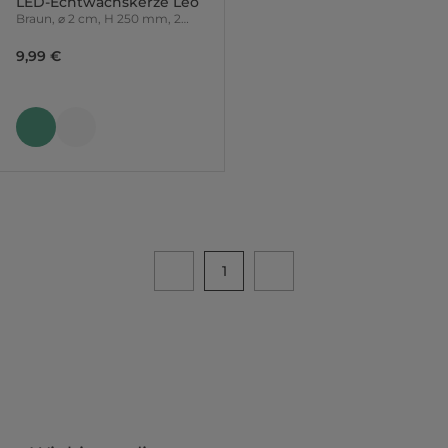
LED-Echtwachskerze Leo
Braun, ⌀ 2 cm, H 250 mm, 2
Stück
9,99 €
1