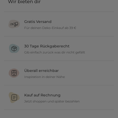
Wir bieten dir
Gratis Versand
Für deinen Deko-Einkauf ab 39 €
Verschönere dein zu Hause im Wert von über 39 € und wir
versenden deine neuen Lieblingsartikel gratis.
30 Tage Rückgaberecht
Gib einfach zurück was dir nicht gefällt
Du möchtest gerne deine Deko ausprobieren? Kein Problem, wir
geben dir 30 Tage Zeit etwas zurückzusenden.
Überall erreichbar
Inspiration in deiner Nähe
Ob in unseren 80 Filialen vor Ort oder online, entdecke tolle Deko
und lasse dich inspirieren.
Kauf auf Rechnung
Jetzt shoppen und später bezahlen
Gestalte jetzt dein zu Hause und bezahle einfach später, bequem
per Rechnung.