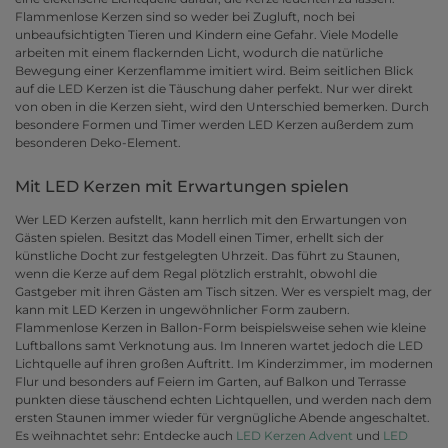
Flammenlose Kerzen sind so weder bei Zugluft, noch bei
unbeaufsichtigten Tieren und Kindern eine Gefahr. Viele Modelle
arbeiten mit einem flackernden Licht, wodurch die natürliche
Bewegung einer Kerzenflamme imitiert wird. Beim seitlichen Blick
auf die LED Kerzen ist die Täuschung daher perfekt. Nur wer direkt
von oben in die Kerzen sieht, wird den Unterschied bemerken. Durch
besondere Formen und Timer werden LED Kerzen außerdem zum
besonderen Deko-Element.
Mit LED Kerzen mit Erwartungen spielen
Wer LED Kerzen aufstellt, kann herrlich mit den Erwartungen von
Gästen spielen. Besitzt das Modell einen Timer, erhellt sich der
künstliche Docht zur festgelegten Uhrzeit. Das führt zu Staunen,
wenn die Kerze auf dem Regal plötzlich erstrahlt, obwohl die
Gastgeber mit ihren Gästen am Tisch sitzen. Wer es verspielt mag, der
kann mit LED Kerzen in ungewöhnlicher Form zaubern.
Flammenlose Kerzen in Ballon-Form beispielsweise sehen wie kleine
Luftballons samt Verknotung aus. Im Inneren wartet jedoch die LED
Lichtquelle auf ihren großen Auftritt. Im Kinderzimmer, im modernen
Flur und besonders auf Feiern im Garten, auf Balkon und Terrasse
punkten diese täuschend echten Lichtquellen, und werden nach dem
ersten Staunen immer wieder für vergnügliche Abende angeschaltet.
Es weihnachtet sehr: Entdecke auch
LED Kerzen Advent
und
LED