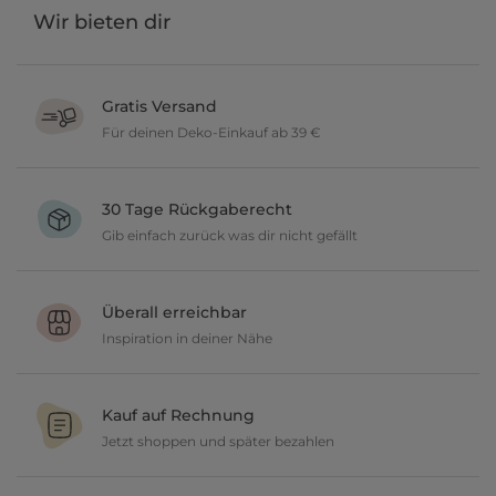
Wir bieten dir
Gratis Versand
Für deinen Deko-Einkauf ab 39 €
Verschönere dein zu Hause im Wert von über 39 € und wir
versenden deine neuen Lieblingsartikel gratis.
30 Tage Rückgaberecht
Gib einfach zurück was dir nicht gefällt
Du möchtest gerne deine Deko ausprobieren? Kein Problem, wir
geben dir 30 Tage Zeit etwas zurückzusenden.
Überall erreichbar
Inspiration in deiner Nähe
Ob in unseren 80 Filialen vor Ort oder online, entdecke tolle Deko
und lasse dich inspirieren.
Kauf auf Rechnung
Jetzt shoppen und später bezahlen
Gestalte jetzt dein zu Hause und bezahle einfach später, bequem