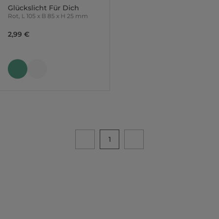
Glückslicht Für Dich
Rot, L 105 x B 85 x H 25 mm
2,99 €
1