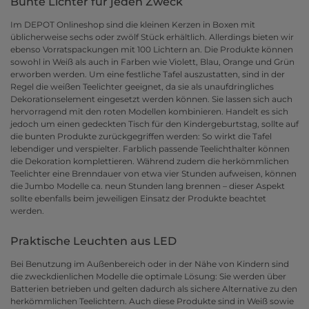
Bunte Lichter für jeden Zweck
Im DEPOT Onlineshop sind die kleinen Kerzen in Boxen mit
üblicherweise sechs oder zwölf Stück erhältlich. Allerdings bieten wir
ebenso Vorratspackungen mit 100 Lichtern an. Die Produkte können
sowohl in Weiß als auch in Farben wie Violett, Blau, Orange und Grün
erworben werden. Um eine festliche Tafel auszustatten, sind in der
Regel die weißen Teelichter geeignet, da sie als unaufdringliches
Dekorationselement eingesetzt werden können. Sie lassen sich auch
hervorragend mit den roten Modellen kombinieren. Handelt es sich
jedoch um einen gedeckten Tisch für den Kindergeburtstag, sollte auf
die bunten Produkte zurückgegriffen werden: So wirkt die Tafel
lebendiger und verspielter. Farblich passende Teelichthalter können
die Dekoration komplettieren. Während zudem die herkömmlichen
Teelichter eine Brenndauer von etwa vier Stunden aufweisen, können
die Jumbo Modelle ca. neun Stunden lang brennen – dieser Aspekt
sollte ebenfalls beim jeweiligen Einsatz der Produkte beachtet
werden.
Praktische Leuchten aus LED
Bei Benutzung im Außenbereich oder in der Nähe von Kindern sind
die zweckdienlichen Modelle die optimale Lösung: Sie werden über
Batterien betrieben und gelten dadurch als sichere Alternative zu den
herkömmlichen Teelichtern. Auch diese Produkte sind in Weiß sowie