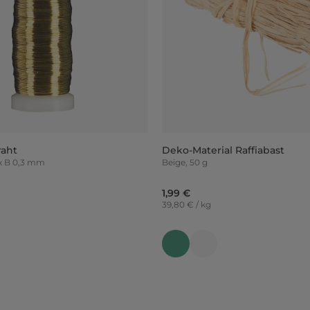
raht
Deko-Material Raffiabast
000 x B 0,3 mm
Beige, 50 g
1,99 €
39,80 € / kg