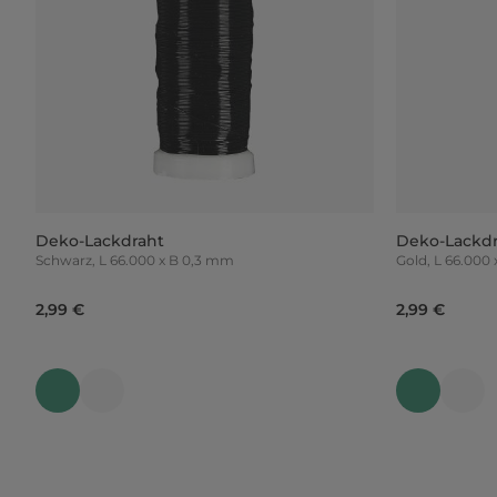
Deko-Lackdraht
Deko-Lackd
Schwarz, L 66.000 x B 0,3 mm
Gold, L 66.
2,99 €
2,99 €