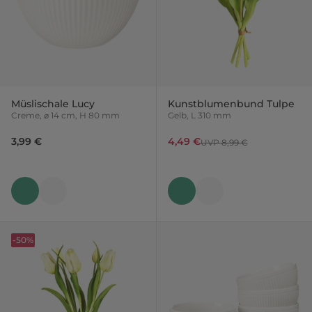
Müslischale Lucy
Kunstblumenbund Tulpe
Creme, ⌀ 14 cm, H 80 mm
Gelb, L 310 mm
3,99 €
4,49 €
UVP 8,99 €
-50%