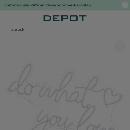
Sommer-Sale: -50% auf deine Sommer-Favoriten
zurück