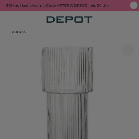
-30% auf fast alles mit Code AFTERWORK30 - bis 24 Uhr
zurück