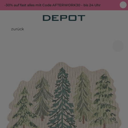
-30% auf fast alles mit Code AFTERWORK30 - bis 24 Uhr
zurück