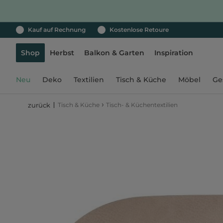
Kauf auf Rechnung
Kostenlose Retoure
Shop
Herbst
Balkon & Garten
Inspiration
Neu
Deko
Textilien
Tisch & Küche
Möbel
Ge
›
Tisch & Küche
Tisch- & Küchentextilien
zurück