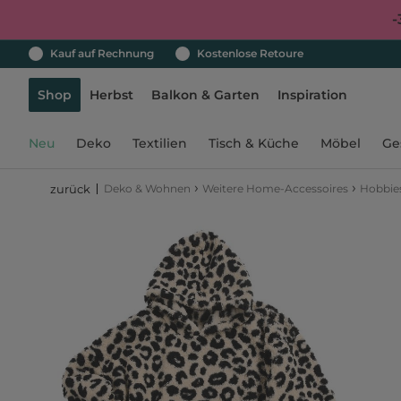
-
Kauf auf Rechnung
Kostenlose Retoure
Shop
Herbst
Balkon & Garten
Inspiration
Neu
Deko
Textilien
Tisch & Küche
Möbel
Ge
›
›
Deko & Wohnen
Weitere Home-Accessoires
Hobbies
zurück