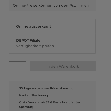
Online-Preise können von den Preisen in Filialen sowie Shop-in-Shop-Flächen abweichen.
mehr
Online ausverkauft
DEPOT Filiale
Verfügbarkeit prüfen
In den Warenkorb
30 Tage kostenloses Rückgaberecht
Kauf auf Rechnung
Gratis Versand ab 39 € Bestellwert (außer
Sperrgut)