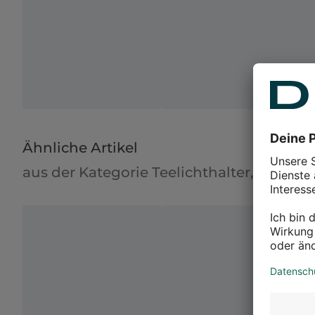
Ähnliche Artikel
aus der Kategorie Teelichthalter, Windli