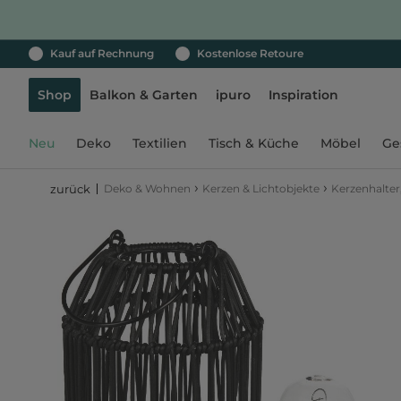
Kauf auf Rechnung
Kostenlose Retoure
Shop
Balkon & Garten
ipuro
Inspiration
Neu
Deko
Textilien
Tisch & Küche
Möbel
Ge
›
›
Deko & Wohnen
Kerzen & Lichtobjekte
Kerzenhalter
zurück