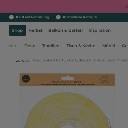
-
Kauf auf Rechnung
Kostenlose Retoure
Shop
Herbst
Balkon & Garten
Inspiration
Neu
Deko
Textilien
Tisch & Küche
Möbel
Ge
›
›
Geschenke & Party
Partydekoration & -zubehör
Par
zurück