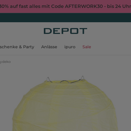
30% auf fast alles mit Code AFTERWORK30 - bis 24 Uh
schenke & Party
Anlässe
ipuro
Sale
tydeko