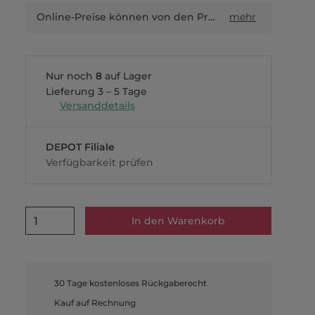
Online-Preise können von den Preisen in Filialen sowie Shop-in-Shop-Flächen abweichen.
mehr
Nur noch
8
auf Lager
Lieferung 3 – 5 Tage
Versanddetails
DEPOT Filiale
Verfügbarkeit prüfen
1
In den Warenkorb
30 Tage kostenloses Rückgaberecht
Kauf auf Rechnung