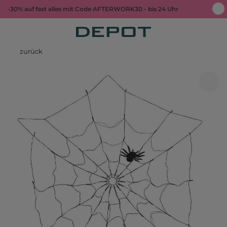
-30% auf fast alles mit Code AFTERWORK30 - bis 24 Uhr
zurück