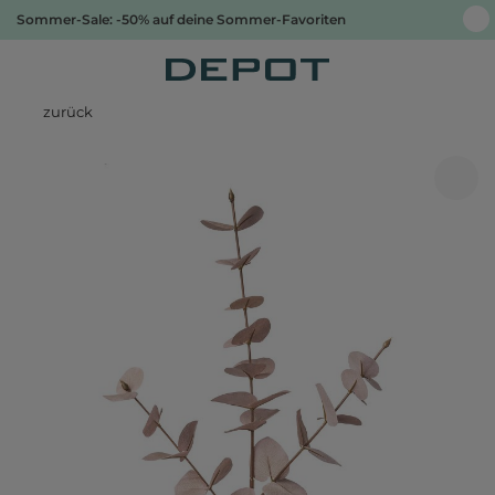
Sommer-Sale: -50% auf deine Sommer-Favoriten
zurück