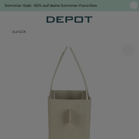
Sommer-Sale: -50% auf deine Sommer-Favoriten
zurück