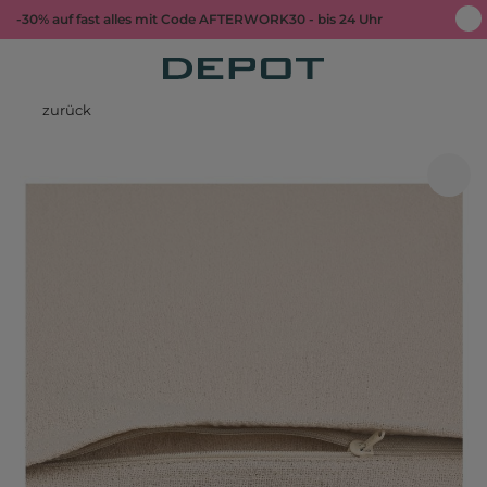
-30% auf fast alles mit Code AFTERWORK30 - bis 24 Uhr
zurück