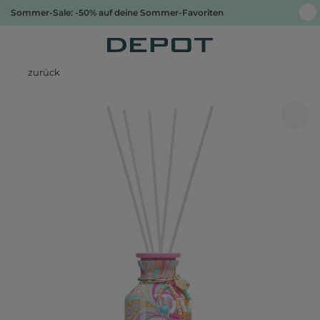
Sommer-Sale: -50% auf deine Sommer-Favoriten
zurück