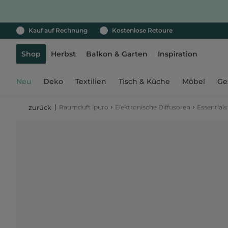
Kauf auf Rechnung
Kostenlose Retoure
Shop
Herbst
Balkon & Garten
Inspiration
Neu
Deko
Textilien
Tisch & Küche
Möbel
Ge
›
›
Raumduft ipuro
Elektronische Diffusoren
Essentials
zurück