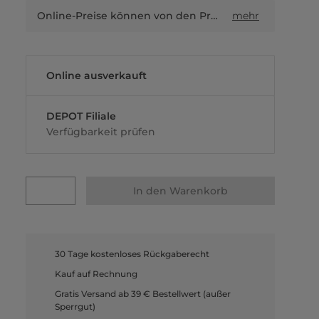
Online-Preise können von den Preisen in Filialen sowie Shop-in-Shop-Flächen abweichen.
mehr
Online ausverkauft
DEPOT Filiale
Verfügbarkeit prüfen
In den Warenkorb
30 Tage kostenloses Rückgaberecht
Kauf auf Rechnung
Gratis Versand ab 39 € Bestellwert (außer
Sperrgut)