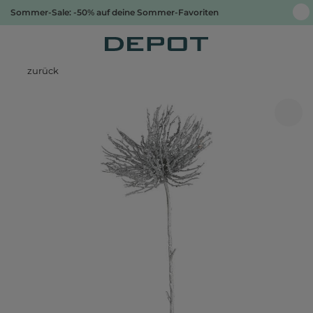
Sommer-Sale: -50% auf deine Sommer-Favoriten
zurück